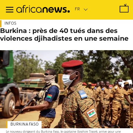
Passer
au
contenu
principal
INFOS
Burkina : près de 40 tués dans des
violences djihadistes en une semaine
BURKINA FASO
Le nouveau dirigeant du Burkina Faso, le capitaine Ibrahim Traoré, arrive pour une