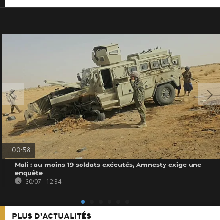
00:58
Mali : au moins 19 soldats exécutés, Amnesty exige une
enquête
30/07 - 12:34
PLUS D'ACTUALITÉS