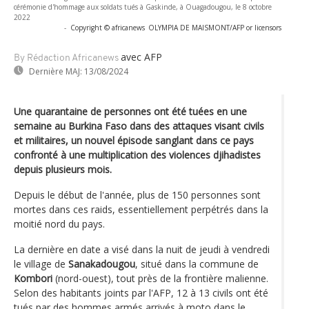
cérémonie d'hommage aux soldats tués à Gaskinde, à Ouagadougou, le 8 octobre
2022
-
Copyright © africanews
OLYMPIA DE MAISMONT/AFP or licensors
avec AFP
By Rédaction Africanews
Dernière MAJ:
13/08/2024
Une quarantaine de personnes ont été tuées en une
semaine au Burkina Faso dans des attaques visant civils
et militaires, un nouvel épisode sanglant dans ce pays
confronté à une multiplication des violences djihadistes
depuis plusieurs mois.
Depuis le début de l'année, plus de 150 personnes sont
mortes dans ces raids, essentiellement perpétrés dans la
moitié nord du pays.
La dernière en date a visé dans la nuit de jeudi à vendredi
le village de
Sanakadougou
, situé dans la commune de
Kombori
(nord-ouest), tout près de la frontière malienne.
Selon des habitants joints par l'AFP, 12 à 13 civils ont été
tués par des hommes armés arrivés à moto dans le