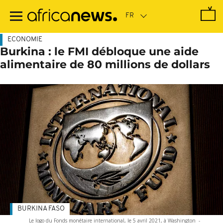
Passer
au
contenu
principal
ECONOMIE
Burkina : le FMI débloque une aide
alimentaire de 80 millions de dollars
BURKINA FASO
Le logo du Fonds monétaire international, le 5 avril 2021, à Washington
-