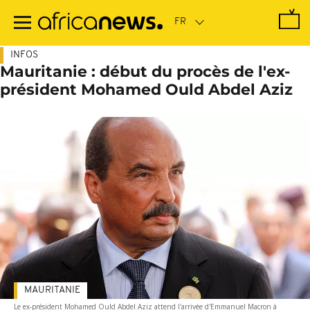
Passer
au
contenu
principal
INFOS
Mauritanie : début du procès de l'ex-
président Mohamed Ould Abdel Aziz
MAURITANIE
Le ex-président Mohamed Ould Abdel Aziz attend l'arrivée d'Emmanuel Macron à