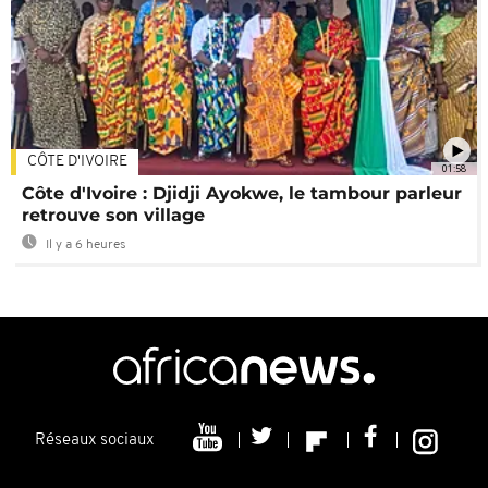
CÔTE D'IVOIRE
01:58
Côte d'Ivoire : Djidji Ayokwe, le tambour parleur
retrouve son village
Il y a 6 heures
Réseaux sociaux