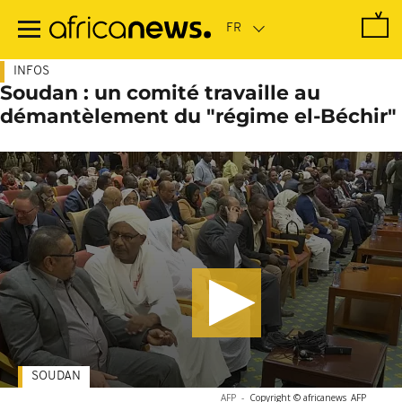
Passer
au
contenu
principal
INFOS
Soudan : un comité travaille au
démantèlement du "régime el-Béchir"
SOUDAN
AFP
-
Copyright © africanews
AFP