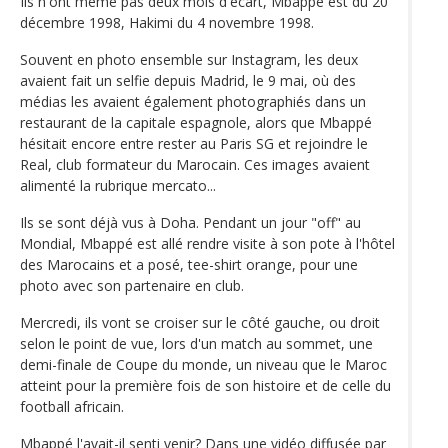
Ils n'ont même pas deux mois d'écart, Mbappé est du 20
décembre 1998, Hakimi du 4 novembre 1998.
Souvent en photo ensemble sur Instagram, les deux
avaient fait un selfie depuis Madrid, le 9 mai, où des
médias les avaient également photographiés dans un
restaurant de la capitale espagnole, alors que Mbappé
hésitait encore entre rester au Paris SG et rejoindre le
Real, club formateur du Marocain. Ces images avaient
alimenté la rubrique mercato...
Ils se sont déjà vus à Doha. Pendant un jour "off" au
Mondial, Mbappé est allé rendre visite à son pote à l'hôtel
des Marocains et a posé, tee-shirt orange, pour une
photo avec son partenaire en club.
Mercredi, ils vont se croiser sur le côté gauche, ou droit
selon le point de vue, lors d'un match au sommet, une
demi-finale de Coupe du monde, un niveau que le Maroc
atteint pour la première fois de son histoire et de celle du
football africain.
Mbappé l'avait-il senti venir? Dans une vidéo diffusée par