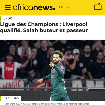
Passer
au
contenu
principal
SPORT
Ligue des Champions : Liverpool
qualifié, Salah buteur et passeur
PAYS-BAS
Mohamed Salah de Liverpool célèbre après avoir marqué le premier but contre