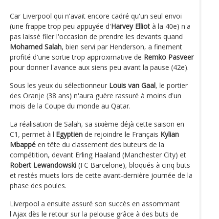
Car Liverpool qui n'avait encore cadré qu'un seul envoi
(une frappe trop peu appuyée d'
Harvey Elliot
à la 40e) n'a
pas laissé filer l'occasion de prendre les devants quand
Mohamed Salah
, bien servi par Henderson, a finement
profité d'une sortie trop approximative de
Remko Pasveer
pour donner l'avance aux siens peu avant la pause (42e).
Sous les yeux du sélectionneur
Louis van Gaal
, le portier
des Oranje (38 ans) n'aura guère rassuré à moins d'un
mois de la Coupe du monde au Qatar.
La réalisation de Salah, sa sixième déjà cette saison en
C1, permet à l'
Egyptien
de rejoindre le Français
Kylian
Mbappé
en tête du classement des buteurs de la
compétition, devant Erling Haaland (Manchester City) et
Robert Lewandowski
(FC Barcelone), bloqués à cinq buts
et restés muets lors de cette avant-dernière journée de la
phase des poules.
Liverpool a ensuite assuré son succès en assommant
l'Ajax dès le retour sur la pelouse grâce à des buts de