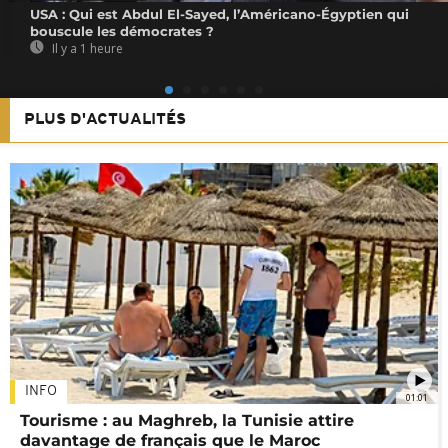
USA : Qui est Abdul El-Sayed, l’Américano-Égyptien qui
bouscule les démocrates ?
Il y a 1 heure
PLUS D'ACTUALITÉS
INFO
01:01
Tourisme : au Maghreb, la Tunisie attire
davantage de français que le Maroc