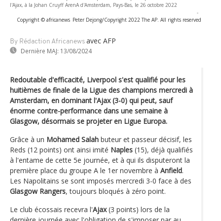
l'Ajax, à la Johan Cruyff ArenA d'Amsterdam, Pays-Bas, le 26 octobre 2022
-
Copyright © africanews
Peter Dejong/Copyright 2022 The AP. All rights reserved
avec AFP
By Rédaction Africanews
Dernière MAJ:
13/08/2024
Redoutable d'efficacité, Liverpool s'est qualifié pour les
huitièmes de finale de la Ligue des champions mercredi à
Amsterdam, en dominant l'Ajax (3-0) qui peut, sauf
énorme contre-performance dans une semaine à
Glasgow, désormais se projeter en Ligue Europa.
Grâce à un
Mohamed Salah
buteur et passeur décisif, les
Reds (12 points) ont ainsi imité
Naples
(15), déjà qualifiés
à l'entame de cette 5e journée, et à qui ils disputeront la
première place du groupe A le 1er novembre à
Anfield
.
Les Napolitains se sont imposés mercredi 3-0 face à des
Glasgow Rangers
, toujours bloqués à zéro point.
Le club écossais recevra l'
Ajax
(3 points) lors de la
dernière journée avec l'obligation de s'imposer par au