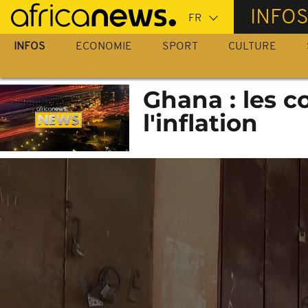
Passer
INFO
au
contenu
INFOS
ECONOMIE
SPORT
CULTURE
principal
Ghana : les 
l'inflation