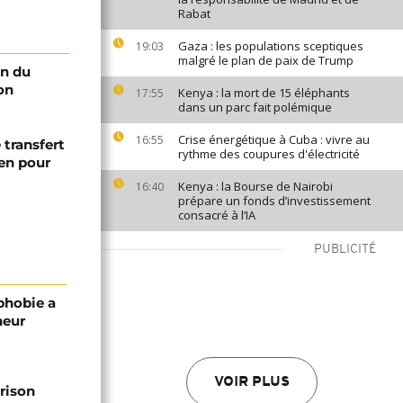
Rabat
Gaza : les populations sceptiques
19:03
malgré le plan de paix de Trump
on du
on
Kenya : la mort de 15 éléphants
17:55
dans un parc fait polémique
Crise énergétique à Cuba : vivre au
16:55
 transfert
rythme des coupures d'électricité
en pour
Kenya : la Bourse de Nairobi
16:40
prépare un fonds d’investissement
consacré à l’IA
PUBLICITÉ
phobie a
neur
VOIR PLUS
prison