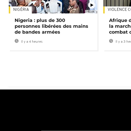
NIGÉRIA
VIOLENCE C
02:08
Nigeria : plus de 300
Afrique 
personnes libérées des mains
la march
de bandes armées
combat 
Il y a 4 heures
Il y a 3 h