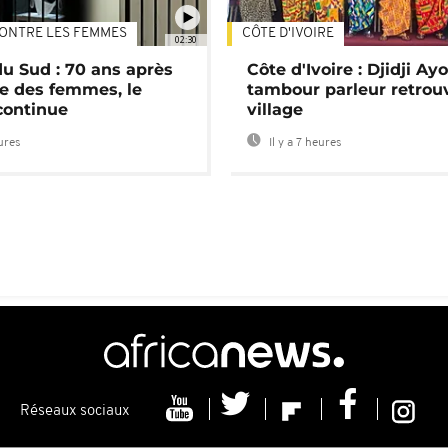
ONTRE LES FEMMES
CÔTE D'IVOIRE
02:30
du Sud : 70 ans après
Côte d'Ivoire : Djidji Ay
e des femmes, le
tambour parleur retrou
continue
village
eures
Il y a 7 heures
Réseaux sociaux