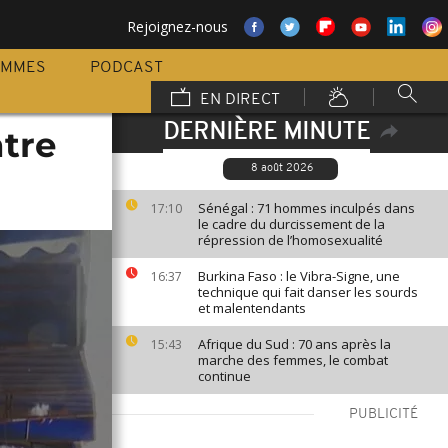
Rejoignez-nous
AMMES
PODCAST
EN DIRECT
DERNIÈRE MINUTE
tre
8 août 2026
Sénégal : 71 hommes inculpés dans
17:10
le cadre du durcissement de la
répression de l’homosexualité
Burkina Faso : le Vibra-Signe, une
16:37
technique qui fait danser les sourds
et malentendants
Afrique du Sud : 70 ans après la
15:43
marche des femmes, le combat
continue
PUBLICITÉ