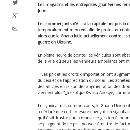
Les magasins et les entreprises ghanéennes ferm
jours.
Les commerçants d’Accra la capitale ont pris la 
temporairement mercredi afin de protester contre
alors que le Ghana lutte actuellement contre le
guerre en Ukraine.
En pleine heure de pointe, les véhicules sont abse
de la ville où seuls les vendeurs ambulants ont ma
_"Les prix et les droits d'importation ont augmen
du cedi et de l'appréciation du dollar. Les achet
des articles en raison de l'augmentation des droi
viennent plus."_a expliquéKwaku Anokye, comme
Le syndicat des commerçants, le Ghana Union of
a déclaré que cette mesure envoyait un signal au
qu'il était frustré par la mauvaise gestion écon
se plaignent de ne plus pouvoir émettre de factur
changent en un jour, parfois en quelques heures.