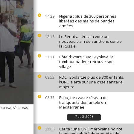
Nigeria : plus de 300 personnes
14:29
libérées des mains de bandes
armées
Le Sénat américain vote un
12:18
nouveau train de sanctions contre
la Russie
Côte d'Ivoire : Djidji Ayokwe, le
11:11
tambour parleur retrouve son
village
RDC : Ebola tue plus de 300 enfants,
09:52
l'ONU alerte sur une crise sanitaire
majeure
Espagne : vaste réseau de
08:33
trafiquants démantelé en
Méditerranée
ricanews
Africanews
7 août 2026
Ceuta : une ONG marocaine pointe
21:06
la responsabilité de Madrid et de