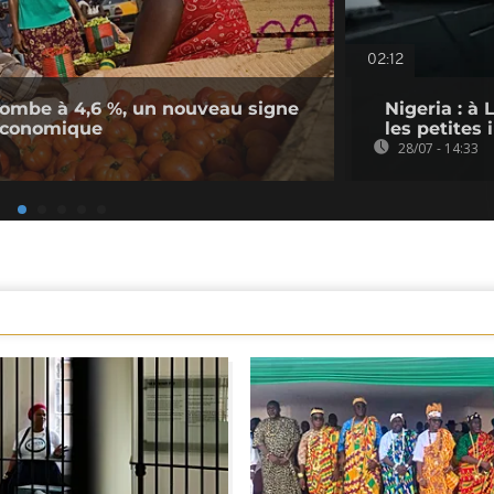
02:12
n tombe à 4,6 %, un nouveau signe
Nigeria : à
économique
les petites
28/07 - 14:33