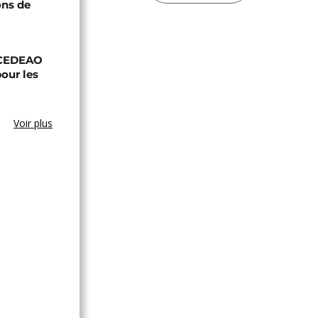
ons de
a CEDEAO
our les
Voir plus