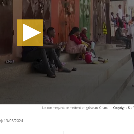
Les commerçants se mettent en grève au Ghana
-
Copyright © af
J:
13/08/2024