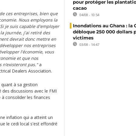
pour protéger les plantati
cacao
de ces entreprises, bien que
04/08 - 10:54
l'économie. Nous employons la
Inondations au Ghana : l
Si je suis capable d'employer
débloque 250 000 dollars p
 journée, j'ai retiré des
victimes
ment devrait donc mettre en
03/08 - 14:47
développer nos entreprises
évelopper l'économie, vous
conomie et que nos
 n’existeront pas."
a
trical Dealers Association.
 quant à sa gestion
é des discussions avec le FMI
é à consolider les finances
e inflation qui a atteint un
e le cedi local s'est effondré