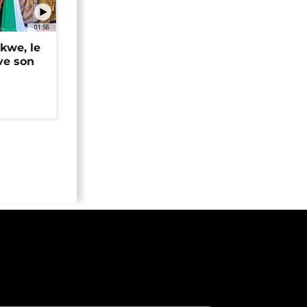
01:58
okwe, le
ve son