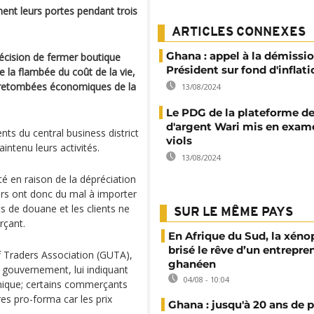
ent leurs portes pendant trois
ARTICLES CONNEXES
Ghana : appel à la démissi
décision de fermer boutique
Président sur fond d'inflati
 la flambée du coût de la vie,
s retombées économiques de la
13/08/2024
Le PDG de la plateforme de
d'argent Wari mis en exam
nts du central business district
viols
intenu leurs activités.
13/08/2024
té en raison de la dépréciation
eurs ont donc du mal à importer
ts de douane et les clients ne
SUR LE MÊME PAYS
rçant.
En Afrique du Sud, la xéno
brisé le rêve d’un entrepre
 Traders Association (GUTA),
ghanéen
 gouvernement, lui indiquant
04/08 - 10:04
omique; certains commerçants
es pro-forma car les prix
Ghana : jusqu'à 20 ans de 