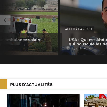
ALLER À LA VIDEO
ne ambulance solaire
USA : Qui est Abdu
s
qui bouscule les d
Il y a 18 heures
PLUS D'ACTUALITÉS