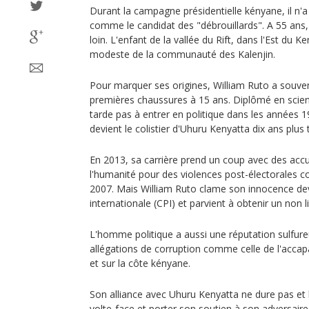
Durant la campagne présidentielle kényane, il n'
comme le candidat des "débrouillards". A 55 ans,
loin. L'enfant de la vallée du Rift, dans l'Est du K
modeste de la communauté des Kalenjin.
Pour marquer ses origines, William Ruto a souvent
premières chaussures à 15 ans. Diplômé en scienc
tarde pas à entrer en politique dans les années 19
devient le colistier d'Uhuru Kenyatta dix ans plus 
En 2013, sa carrière prend un coup avec des acc
l'humanité pour des violences post-électorales c
2007. Mais William Ruto clame son innocence de
internationale (CPI) et parvient à obtenir un non l
L'homme politique a aussi une réputation sulfu
allégations de corruption comme celle de l'accap
et sur la côte kényane.
Son alliance avec Uhuru Kenyatta ne dure pas et le
volte-face et porter son soutien à son adversaire,