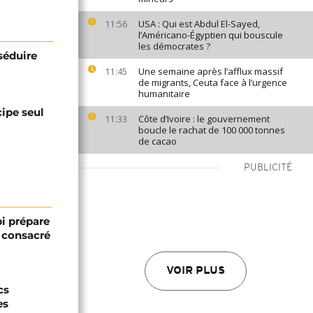
USA : Qui est Abdul El-Sayed,
11:56
l’Américano-Égyptien qui bouscule
les démocrates ?
séduire
Une semaine après l’afflux massif
11:45
de migrants, Ceuta face à l’urgence
humanitaire
cipe seul
Côte d’Ivoire : le gouvernement
11:33
boucle le rachat de 100 000 tonnes
de cacao
PUBLICITÉ
bi prépare
 consacré
VOIR PLUS
cs
es