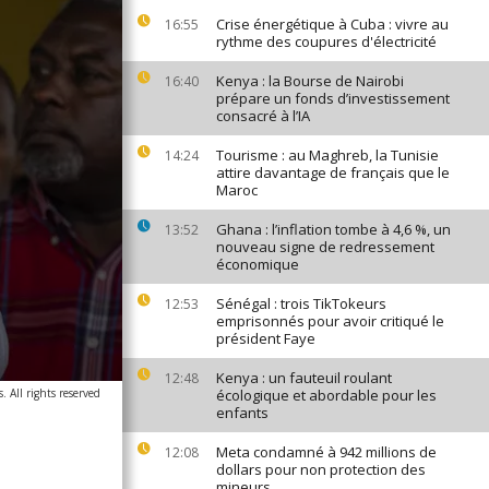
Crise énergétique à Cuba : vivre au
16:55
rythme des coupures d'électricité
Kenya : la Bourse de Nairobi
16:40
prépare un fonds d’investissement
consacré à l’IA
Tourisme : au Maghreb, la Tunisie
14:24
attire davantage de français que le
Maroc
Ghana : l’inflation tombe à 4,6 %, un
13:52
nouveau signe de redressement
économique
Sénégal : trois TikTokeurs
12:53
emprisonnés pour avoir critiqué le
président Faye
Kenya : un fauteuil roulant
12:48
 All rights reserved
écologique et abordable pour les
enfants
Meta condamné à 942 millions de
12:08
dollars pour non protection des
mineurs