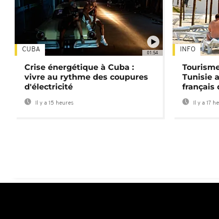
CUBA
INFO
01:54
Crise énergétique à Cuba :
Tourisme
vivre au rythme des coupures
Tunisie 
d'électricité
français
Il y a 15 heures
Il y a 17 h