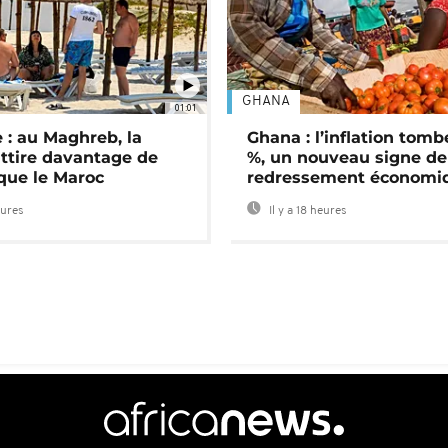
GHANA
01:01
 : au Maghreb, la
Ghana : l’inflation tomb
attire davantage de
%, un nouveau signe de
 que le Maroc
redressement économi
eures
Il y a 18 heures