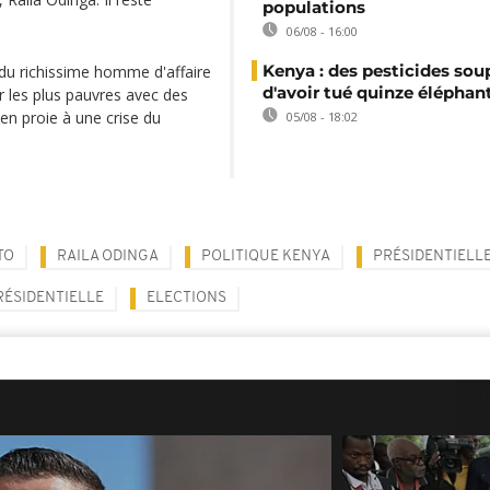
populations
06/08 - 16:00
Kenya : des pesticides so
s du richissime homme d'affaire
d'avoir tué quinze éléphan
 les plus pauvres avec des
n proie à une crise du
05/08 - 18:02
TO
RAILA ODINGA
POLITIQUE KENYA
PRÉSIDENTIELL
RÉSIDENTIELLE
ELECTIONS