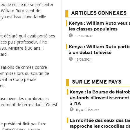
a eu de cesse de se présenter
 William Ruto vient de
ARTICLES CONNEXES
enya est issu d'une famille
Kenya : William Ruto veut 
les classes populaires
 déclaré qu'il avait porté ses
13/08/2024
es puis professeur, il ne
Kenya : William Ruto parti
90. Ministre à 36 ans, il
à un débat télévisé
tard.
13/08/2024
usations de crimes contre
ommises lors du scrutin de
vant la Coup pénale
SUR LE MÊME PAYS
ieu.
Kenya : la Bourse de Nairo
un fonds d’investissement
reuse avec des nombreuses
à l’IA
arement de terres dans l’Ouest
Il y a 15 heures
La montée des eaux des la
 président finit par faire
rapproche les crocodiles d
 Raila Odinga. Il reste