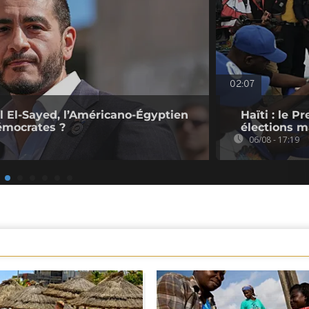
02:07
l El-Sayed, l’Américano-Égyptien
Haïti : le P
émocrates ?
élections ma
06/08 - 17:19