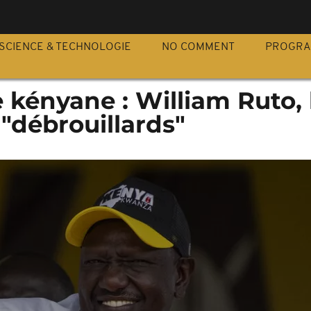
S
SCIENCE & TECHNOLOGIE
NO COMMENT
PROGR
e kényane : William Ruto, 
"débrouillards"