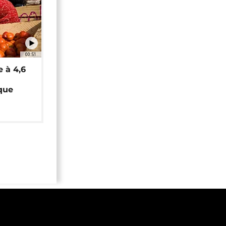
00:51
e à 4,6
que