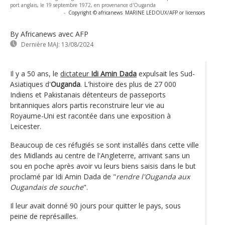
port anglais, le 19 septembre 1972, en provenance d'Ouganda
-
Copyright © africanews
MARINE LEDOUX/AFP or licensors
By Africanews
avec AFP
Dernière MAJ:
13/08/2024
Il y a 50 ans, le
dictateur
Idi Amin Dada
expulsait les Sud-
Asiatiques d'
Ouganda
. L'histoire des plus de 27 000
Indiens et Pakistanais détenteurs de passeports
britanniques alors partis reconstruire leur vie au
Royaume-Uni est racontée dans une exposition à
Leicester.
Beaucoup de ces réfugiés se sont installés dans cette ville
des Midlands au centre de l'Angleterre, arrivant sans un
sou en poche après avoir vu leurs biens saisis dans le but
proclamé par Idi Amin Dada de "
rendre l'Ouganda aux
Ougandais de souche
".
Il leur avait donné 90 jours pour quitter le pays, sous
peine de représailles.