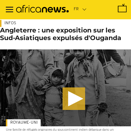
Passer
au
contenu
principal
INFOS
Angleterre : une exposition sur les
Sud-Asiatiques expulsés d'Ouganda
ROYAUME-UNI
Une famille de réfugiés originaires du sous-continent indien débarque dans un