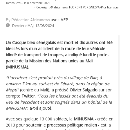
Tombouctou, le 8 décembre 2021
-
Copyright © africanews
FLORENT VERGNES/AFP or licensors
avec AFP
By Rédaction Africanews
Dernière MAJ:
13/08/2024
Un Casque bleu sénégalais est mort et dix autres ont été
blessés lors d'un accident de la route de leur véhicule
blindé de transport de troupes, a indiqué lundi le porte-
parole de la Mission des Nations unies au Mali
(MINUSMA).
"L'accident s'est produit près du village de Fiko, à
environ 7 km au sud-est de Sévaré, dans la région de
Mopti"
(centre du Mali), a précisé
Olivier Salgado
sur son
compte
Twitter
.
"Tous les blessés ont été évacués du
lieu de l'accident et sont soignés dans un hôpital de la
MINUSMA"
, a-t-il ajouté.
Avec ses quelque 13 000 soldats, la
MINUSMA -
créée en
2013 pour soutenir le
processus politique malien
- est la