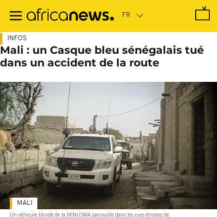
Passer
au
contenu
principal
INFOS
Mali : un Casque bleu sénégalais tué
dans un accident de la route
MALI
Un véhicule blindé de la MINUSMA patrouille dans les rues étroites de