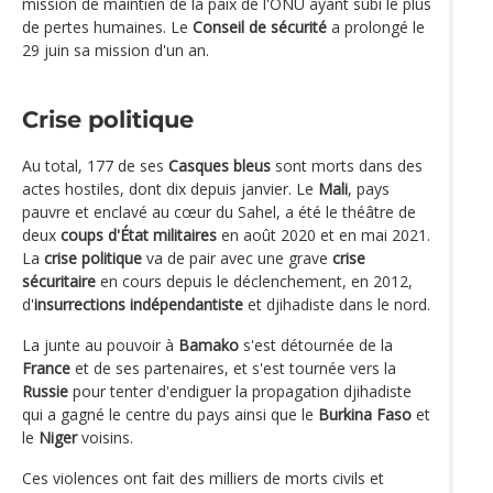
mission de maintien de la paix de l'ONU ayant subi le plus
de pertes humaines. Le
Conseil de sécurité
a prolongé le
29 juin sa mission d'un an.
Crise politique
Au total, 177 de ses
Casques bleus
sont morts dans des
actes hostiles, dont dix depuis janvier. Le
Mali
, pays
pauvre et enclavé au cœur du Sahel, a été le théâtre de
deux
coups d'État militaires
en août 2020 et en mai 2021.
La
crise politique
va de pair avec une grave
crise
sécuritaire
en cours depuis le déclenchement, en 2012,
d'
insurrections indépendantiste
et djihadiste dans le nord.
La junte au pouvoir à
Bamako
s'est détournée de la
France
et de ses partenaires, et s'est tournée vers la
Russie
pour tenter d'endiguer la propagation djihadiste
qui a gagné le centre du pays ainsi que le
Burkina Faso
et
le
Niger
voisins.
Ces violences ont fait des milliers de morts civils et