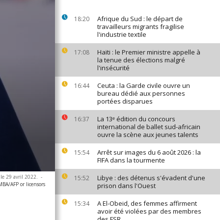
Afrique du Sud : le départ de
18:20
travailleurs migrants fragilise
l'industrie textile
Haïti : le Premier ministre appelle à
17:08
la tenue des élections malgré
l'insécurité
Ceuta : la Garde civile ouvre un
16:44
bureau dédié aux personnes
portées disparues
La 13ᵉ édition du concours
16:37
international de ballet sud-africain
ouvre la scène aux jeunes talents
Arrêt sur images du 6 août 2026 : la
15:54
FIFA dans la tourmente
e 29 avril 2022.
-
Libye : des détenus s'évadent d'une
15:52
A/AFP or licensors
prison dans l'Ouest
A El-Obeid, des femmes affirment
15:34
avoir été violées par des membres
des FSR