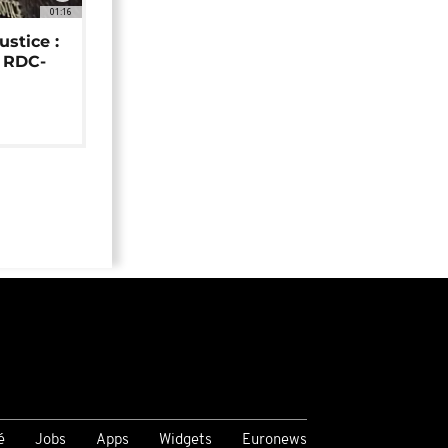
01:16
ustice :
e RDC-
é
Jobs
Apps
Widgets
Euronews