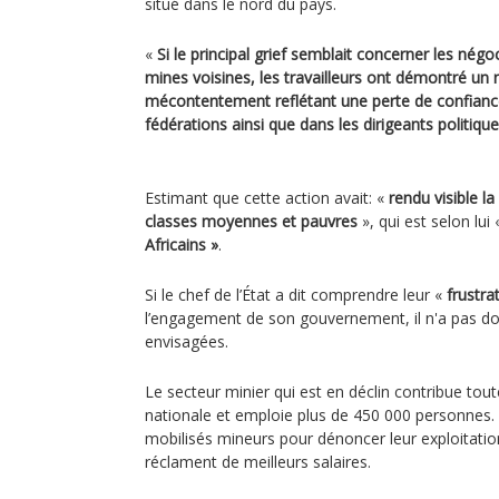
situé dans le nord du pays.
«
Si le principal grief semblait concerner les négo
mines voisines, les travailleurs ont démontré un 
mécontentement reflétant une perte de confiance
fédérations ainsi que dans les dirigeants politiqu
Estimant que cette action avait: «
rendu visible l
classes moyennes et pauvres
», qui est selon lui
Africains »
.
Si le chef de l’État a dit comprendre leur «
frustra
l’engagement de son gouvernement, il n'a pas do
envisagées.
Le secteur minier qui est en déclin contribue tout
nationale et emploie plus de 450 000 personnes.
mobilisés mineurs pour dénoncer leur exploitatio
réclament de meilleurs salaires.