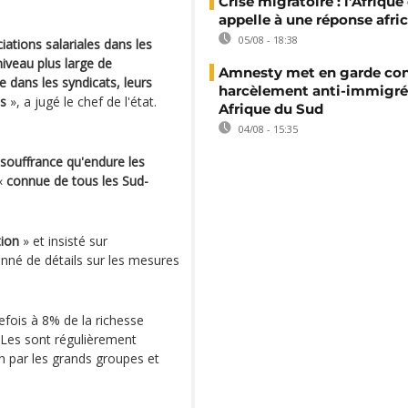
Crise migratoire : l’Afriqu
appelle à une réponse afri
05/08 - 18:38
ciations salariales dans les
niveau plus large de
Amnesty met en garde con
 dans les syndicats, leurs
harcèlement anti-immigré
es
», a jugé le chef de l'état.
Afrique du Sud
04/08 - 15:35
a souffrance qu'endure les
 «
connue de tous les Sud-
tion
» et insisté sur
nné de détails sur les mesures
efois à 8% de la richesse
 Les sont régulièrement
n par les grands groupes et