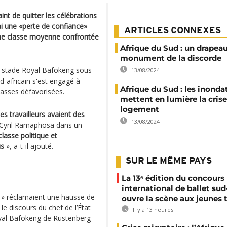
int de quitter les célébrations
i une «perte de confiance»
ARTICLES CONNEXES
'une classe moyenne confrontée
Afrique du Sud : un drapea
monument de la discorde
du stade Royal Bafokeng sous
13/08/2024
ud-africain s'est engagé à
Afrique du Sud : les inonda
classes défavorisées.
mettent en lumière la cris
logement
les travailleurs avaient des
13/08/2024
 Cyril Ramaphosa dans un
classe politique et
us
», a-t-il ajouté.
SUR LE MÊME PAYS
La 13ᵉ édition du concours
international de ballet sud
r » réclamaient une hausse de
ouvre la scène aux jeunes 
le discours du chef de l’État
Il y a 13 heures
Royal Bafokeng de Rustenberg