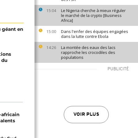
Le Nigeria cherche à mieux réguler
15:04
le marché de la crypto [Business
Africa]
u géant en
Dans l'enfer des équipes engagées
15:00
dans la lutte contre Ebola
La montée des eaux des lacs
14:26
rapproche les crocodiles des
tions
populations
e du
PUBLICITÉ
-africain
VOIR PLUS
talents