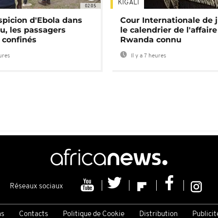
KIGALI
02:05
spicion d'Ebola dans
Cour Internationale de j
u, les passagers
le calendrier de l'affair
 confinés
Rwanda connu
eures
Il y a 7 heures
Réseaux sociaux
ns
Contacts
Politique de Cookie
Distribution
Publicit