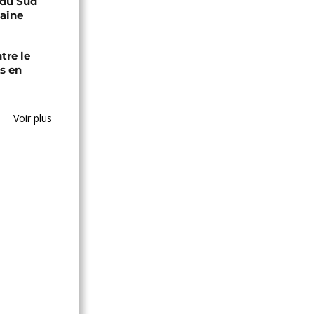
e du Sud
caine
tre le
s en
Voir plus