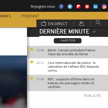
Rejoignez-nous
AMMES
PODCAST
EN DIRECT
DERNIÈRE MINUTE
6 août 2026
Bénin : l'ancien président Patrice
22:48
Talon élu à la tête du Sénat
Cour Internationale de justice : le
22:12
calendrier de l'affaire RDC-Rwanda
connu
RDC : suspicion d'Ebola dans un
21:08
bateau, les passagers testés et
confinés
PUBLICITÉ