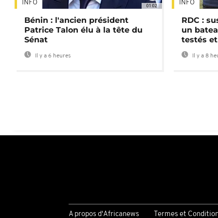
INFO
INFO
01:02
Bénin : l'ancien président
RDC : su
Patrice Talon élu à la tête du
un batea
Sénat
testés et
Il y a 6 heures
Il y a 8 h
A propos d'Africanews
Termes et Conditio