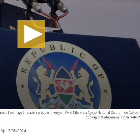
onie d'hommage à l'ancien président kenyan Mwai Kibaki au Nyayo National Stadium de Nairobi l
Copyright © africanews
TONY KARUMB
AJ:
13/08/2024