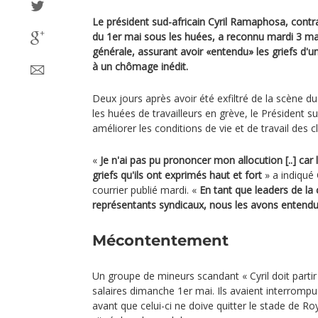
Le président sud-africain Cyril Ramaphosa, contra
du 1er mai sous les huées, a reconnu mardi 3 ma
générale, assurant avoir «entendu» les griefs d
à un chômage inédit.
Deux jours après avoir été exfiltré de la scène 
les huées de travailleurs en grève, le Président s
améliorer les conditions de vie et de travail des 
«
Je n'ai pas pu prononcer mon allocution [..] car 
griefs qu'ils ont exprimés haut et fort
» a indiqué
courrier publié mardi. «
En tant que leaders de la 
représentants syndicaux, nous les avons entend
Mécontentement
Un groupe de mineurs scandant « Cyril doit parti
salaires dimanche 1er mai. Ils avaient interrompu 
avant que celui-ci ne doive quitter le stade de 