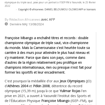
olympique du triple saut, pose pour un portrait à l'ISEP-FM à Yaoundé, le 25 février
2022
-
Copyright © africanews
DANIEL BELOUMOU OLOMO/AFP or licensors
avec AFP
By Rédaction Africanews
Dernière MAJ:
13/08/2024
Françoise Mbango a enchaîné titres et records : double
championne olympique de triple saut, vice-championne
du monde. Mais la Camerounaise s'est heurtée toute sa
carrière à des murs pour atteindre le plus haut niveau et
s'y maintenir. Parce que dans son pays, comme dans
d'autres de la région relativement peu prolifique en
champions internationaux, rien ou presque n'est fait pour
former les sportifs et leur encadrement.
C'est pourquoi la médaillée d'or aux
Jeux Olympiques
(JO)
d'
Athènes 2004
et
Pékin 2008
, détentrice du record
olympique (15,39 m) jusqu'à ce que
Yulimar Rojas
l'en
prive en 2021, a ouvert à Yaoundé l'Institut des Sports et
de l'Éducation Physique
Françoise Mbango
(ISEP–FM), qui