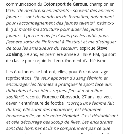
communication du
Cotonsport de Garoua
, champion en
titre,
"de nombreux encadrants - souvent des anciens
joueurs - sont demandeurs de formation, notamment
pour l'accompagnement des jeunes talents"
, estime-t-
il.
"J'ai monté ma structure pour aider les jeunes
joueurs à percer mais je n'avais pas les outils pour.
J'espère sortir de l'informel à l'institut et me distinguer
de tous les arnaqueurs du secteur"
, explique
Steve
Zoalang
, 29 ans, en première année à l'ISEP-FM, qui sort
de classe pour rejoindre l'entraînement d'athlétisme.
Les étudiantes se battent, elles, pour être davantage
représentées.
"Je veux apporter du sang féminin et
encourager les femmes à pratiquer le sport face aux
difficultés et aux idées reçues. J'en ai moi-même
souffert"
, raconte
Florence Obossock
, 27 ans, qui veut
devenir entraîneure de football.
"Lorsqu'une femme fait
du foot, elle subit des moqueries, est étiquetée
homosexuelle, on nie notre féminité. C'est déstabilisant
et cela décourage beaucoup de filles. Les encadrants
sont des hommes et ils ne comprennent pas ce que