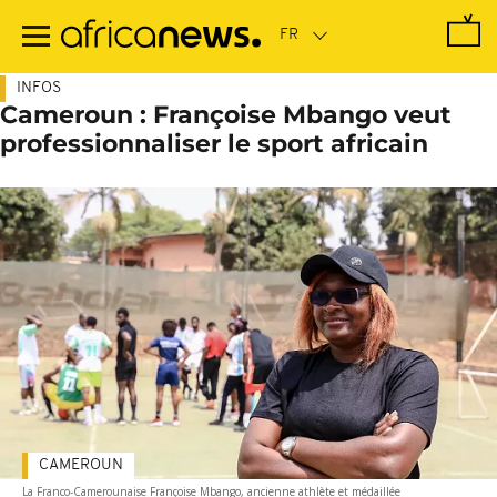
Passer
au
contenu
principal
INFOS
Cameroun : Françoise Mbango veut
professionnaliser le sport africain
CAMEROUN
La Franco-Camerounaise Françoise Mbango, ancienne athlète et médaillée