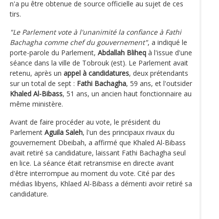
n'a pu être obtenue de source officielle au sujet de ces
tirs.
"Le Parlement vote à l'unanimité la confiance à Fathi
Bachagha comme chef du gouvernement"
, a indiqué le
porte-parole du Parlement,
Abdallah Bliheq
à l'issue d'une
séance dans la ville de Tobrouk (est). Le Parlement avait
retenu, après un
appel à candidatures
, deux prétendants
sur un total de sept :
Fathi Bachagha
, 59 ans, et l'outsider
Khaled Al-Bibass
, 51 ans, un ancien haut fonctionnaire au
même ministère.
Avant de faire procéder au vote, le président du
Parlement
Aguila Saleh
, l'un des principaux rivaux du
gouvernement Dbeibah, a affirmé que Khaled Al-Bibass
avait retiré sa candidature, laissant Fathi Bachagha seul
en lice. La séance était retransmise en directe avant
d'être interrompue au moment du vote. Cité par des
médias libyens, Khlaed Al-Bibass a démenti avoir retiré sa
candidature.