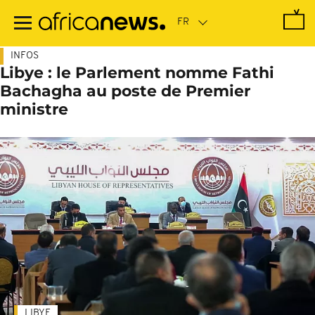
Passer
au
contenu
principal
INFOS
Libye : le Parlement nomme Fathi
Bachagha au poste de Premier
ministre
LIBYE