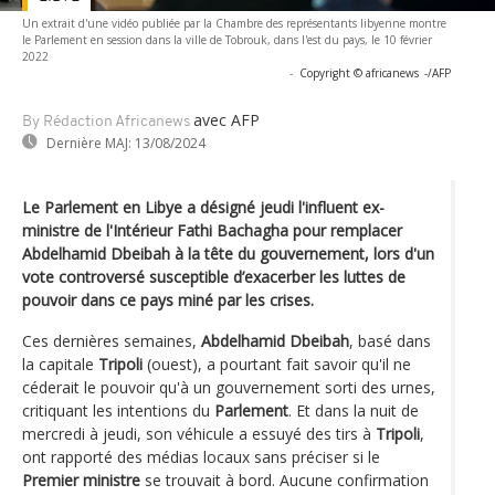
Un extrait d'une vidéo publiée par la Chambre des représentants libyenne montre
le Parlement en session dans la ville de Tobrouk, dans l'est du pays, le 10 février
2022
-
Copyright © africanews
-/AFP
avec AFP
By Rédaction Africanews
Dernière MAJ:
13/08/2024
Le Parlement en Libye a désigné jeudi l'influent ex-
ministre de l'Intérieur Fathi Bachagha pour remplacer
Abdelhamid Dbeibah à la tête du gouvernement, lors d'un
vote controversé susceptible d’exacerber les luttes de
pouvoir dans ce pays miné par les crises.
Ces dernières semaines,
Abdelhamid Dbeibah
, basé dans
la capitale
Tripoli
(ouest), a pourtant fait savoir qu'il ne
céderait le pouvoir qu'à un gouvernement sorti des urnes,
critiquant les intentions du
Parlement
. Et dans la nuit de
mercredi à jeudi, son véhicule a essuyé des tirs à
Tripoli
,
ont rapporté des médias locaux sans préciser si le
Premier ministre
se trouvait à bord. Aucune confirmation