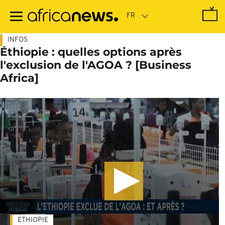
Passer
au
contenu
principal
INFOS
Éthiopie : quelles options après
l'exclusion de l'AGOA ? [Business
Africa]
ETHIOPIE