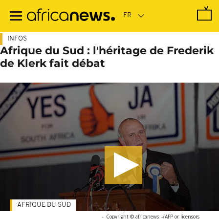
Passer
au
contenu
principal
INFOS
Afrique du Sud : l'héritage de Frederik
de Klerk fait débat
AFRIQUE DU SUD
-
Copyright © africanews
-/AFP or licensors