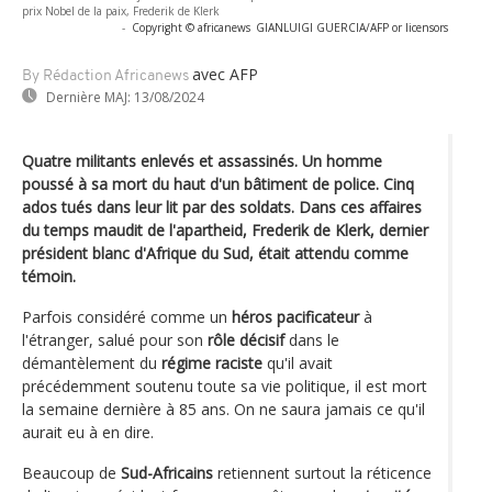
prix Nobel de la paix, Frederik de Klerk
-
Copyright © africanews
GIANLUIGI GUERCIA/AFP or licensors
avec AFP
By Rédaction Africanews
Dernière MAJ:
13/08/2024
Quatre militants enlevés et assassinés. Un homme
poussé à sa mort du haut d'un bâtiment de police. Cinq
ados tués dans leur lit par des soldats. Dans ces affaires
du temps maudit de l'apartheid, Frederik de Klerk, dernier
président blanc d'Afrique du Sud, était attendu comme
témoin.
Parfois considéré comme un
héros pacificateur
à
l'étranger, salué pour son
rôle décisif
dans le
démantèlement du
régime raciste
qu'il avait
précédemment soutenu toute sa vie politique, il est mort
la semaine dernière à 85 ans. On ne saura jamais ce qu'il
aurait eu à en dire.
Beaucoup de
Sud-Africains
retiennent surtout la réticence