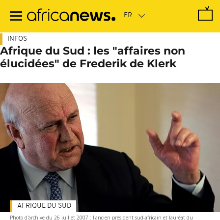
Passer
au
contenu
principal
INFOS
Afrique du Sud : les "affaires non
élucidées" de Frederik de Klerk
AFRIQUE DU SUD
Photo d'archive du 26 juillet 2007 : l'ancien président sud-africain et lauréat du