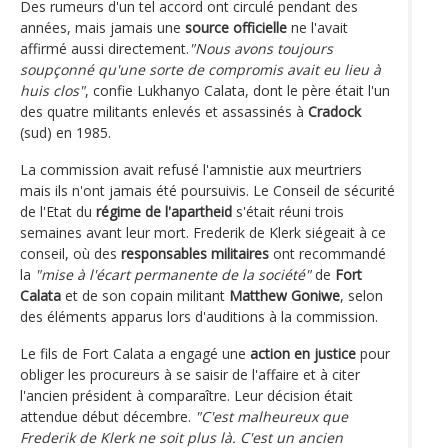
Des rumeurs d'un tel accord ont circulé pendant des
années, mais jamais une
source officielle
ne l'avait
affirmé aussi directement.
"Nous avons toujours
soupçonné qu'une sorte de compromis avait eu lieu à
huis clos"
, confie Lukhanyo Calata, dont le père était l'un
des quatre militants enlevés et assassinés à
Cradock
(sud) en 1985.
La commission avait refusé l'amnistie aux meurtriers
mais ils n'ont jamais été poursuivis. Le Conseil de sécurité
de l'Etat du
régime de l'apartheid
s'était réuni trois
semaines avant leur mort. Frederik de Klerk siégeait à ce
conseil, où des
responsables militaires
ont recommandé
la
"mise à l'écart permanente de la société"
de
Fort
Calata
et de son copain militant
Matthew Goniwe
, selon
des éléments apparus lors d'auditions à la commission.
Le fils de Fort Calata a engagé une
action en justice
pour
obliger les procureurs à se saisir de l'affaire et à citer
l'ancien président à comparaître. Leur décision était
attendue début décembre.
"C'est malheureux que
Frederik de Klerk ne soit plus là. C'est un ancien