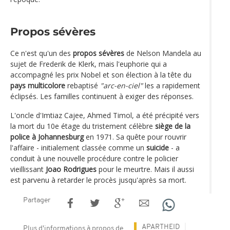
Propos sévères
Ce n'est qu'un des
propos sévères
de Nelson Mandela au
sujet de Frederik de Klerk, mais l'euphorie qui a
accompagné les prix Nobel et son élection à la tête du
pays multicolore
rebaptisé
"arc-en-ciel"
les a rapidement
éclipsés. Les familles continuent à exiger des réponses.
L'oncle d'Imtiaz Cajee, Ahmed Timol, a été précipité vers
la mort du 10e étage du tristement célèbre
siège de la
police à Johannesburg
en 1971. Sa quête pour rouvrir
l'affaire - initialement classée comme un
suicide
- a
conduit à une nouvelle procédure contre le policier
vieillissant
Joao Rodrigues
pour le meurtre. Mais il aussi
est parvenu à retarder le procès jusqu'après sa mort.
Partager
APARTHEID
Plus d'informations à propos de