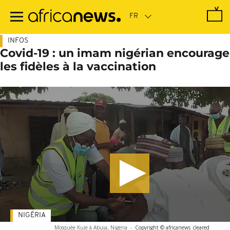
Passer
au
contenu
principal
INFOS
Covid-19 : un imam nigérian encourage
les fidèles à la vaccination
NIGÉRIA
Mosquée Kuje à Abuja, Nigéria
-
Copyright © africanews
cleared