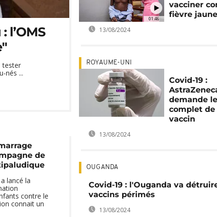
vacciner co
fièvre jaun
01:46
 : l’OMS
13/08/2024
e"
ROYAUME-UNI
à tester
-nés ...
Covid-19 :
AstraZenec
demande le 
complet de
vaccin
13/08/2024
marrage
campagne de
tipaludique
OUGANDA
a lancé la
Covid-19 : l'Ouganda va détruir
nation
vaccins périmés
fants contre le
ion connait un
13/08/2024