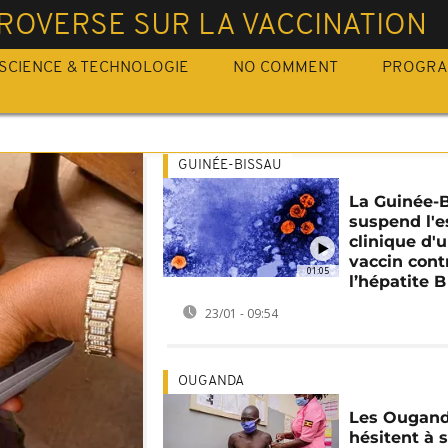
ROVERSE SUR LA VACCINATION
SCIENCE & TECHNOLOGIE
NO COMMENT
PROGR
GUINÉE-BISSAU
La Guinée-
suspend l'e
clinique d'
vaccin cont
01:05
l’hépatite B
23/01 - 09:54
OUGANDA
Les Ougand
hésitent à s