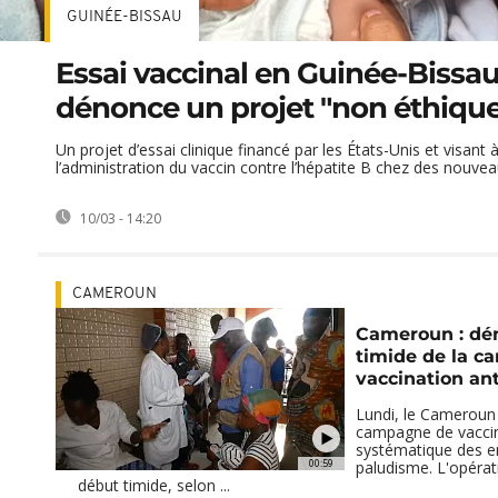
GUINÉE-BISSAU
Essai vaccinal en Guinée-Bissau
dénonce un projet "non éthiqu
Un projet d’essai clinique financé par les États-Unis et visant 
l’administration du vaccin contre l’hépatite B chez des nouveau
10/03 - 14:20
CAMEROUN
Cameroun : dé
timide de la 
vaccination an
Lundi, le Cameroun 
campagne de vacci
systématique des en
00:59
paludisme. L'opérat
début timide, selon ...