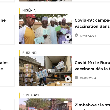
NIGÉRIA
ine
Covid-19 : camp
vaccination dans
zones reculées d
13/08/2024
Nigeria
01:35
BURUNDI
cains
Covid-19 : le Bur
le
vaccinera dès la 
octobre
13/08/2024
01:35
ZIMBABWE
Zimbabwe : la st