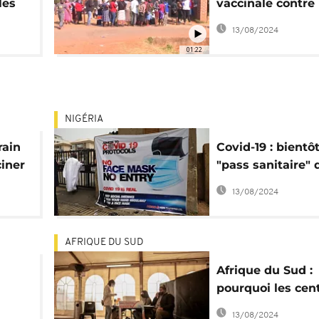
les
vaccinale contre 
ion
Covid-19 contest
13/08/2024
01:22
NIGÉRIA
rain
Covid-19 : bientô
iner
"pass sanitaire"
deux Etats du Ni
13/08/2024
AFRIQUE DU SUD
Afrique du Sud :
pourquoi les cen
vaccination sont-i
13/08/2024