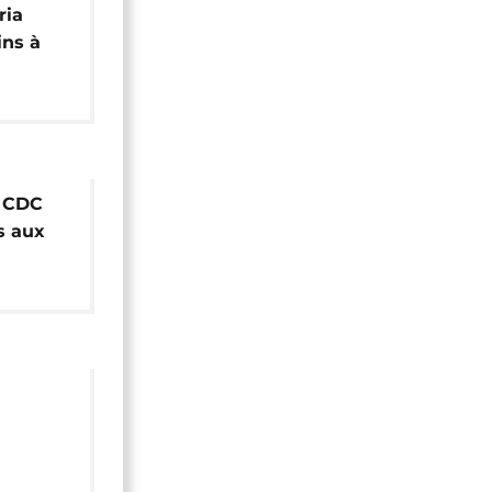
ria
ins à
a CDC
s aux
ination
e la
o