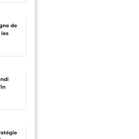
agne de
 les
u
undi
fin
ratégie