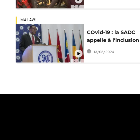
01:41
MALAWI
COvid-19 : la SADC
appelle à l'inclusion
vaccinale
13/08/2024
01:15