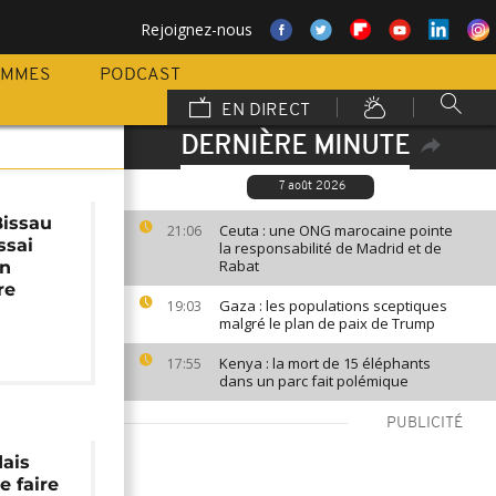
Rejoignez-nous
AMMES
PODCAST
EN DIRECT
DERNIÈRE MINUTE
7 août 2026
Bissau
Ceuta : une ONG marocaine pointe
21:06
ssai
la responsabilité de Madrid et de
Rabat
un
re
Gaza : les populations sceptiques
19:03
malgré le plan de paix de Trump
Kenya : la mort de 15 éléphants
17:55
dans un parc fait polémique
PUBLICITÉ
ais
e faire