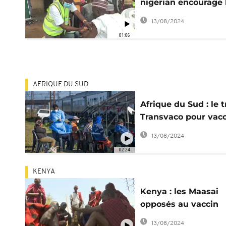
nigérian encourage 
fidèles à la vaccinat
13/08/2024
01:06
AFRIQUE DU SUD
Afrique du Sud : le t
Transvaco pour vacc
contre la Covid-19
13/08/2024
02:24
KENYA
Kenya : les Maasai
opposés au vaccin
contre la Covid-19
13/08/2024