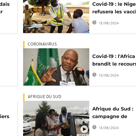
dais
Covid-19 : le Nige
r
refusera les vacc
dates courtes
13/08/2024
CORONAVIRUS
Covid-19 : l'Afric
brandit le recour
unes
mandats de vacc
13/08/2024
AFRIQUE DU SUD
a
Afrique du Sud :
iers
campagne de
cron
vaccination contr
13/08/2024
Covid-19 à Sowet
01:17