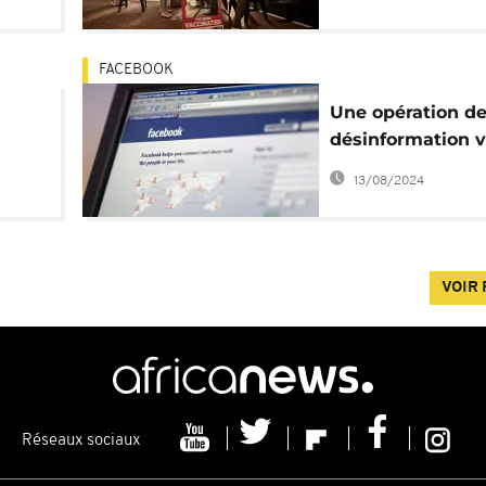
peu fréquentés ?
FACEBOOK
Une opération d
désinformation v
des vaccins dém
13/08/2024
par Facebook
VOIR 
Réseaux sociaux