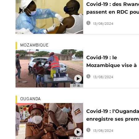
Covid-19 : des Rwan
passent en RDC pou
"fuir le vaccin"
13/08/2024
MOZAMBIQUE
Covid-19 : le
Mozambique vise à
vacciner plus de je
13/08/2024
01:30
OUGANDA
Covid-19 : l'Ougand
enregistre ses prem
cas du variant Omi
13/08/2024
01:45