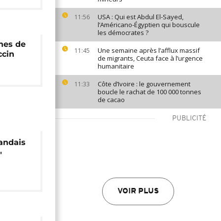
USA : Qui est Abdul El-Sayed,
11:56
l’Américano-Égyptien qui bouscule
les démocrates ?
ines de
Une semaine après l’afflux massif
11:45
ccin
de migrants, Ceuta face à l’urgence
humanitaire
Côte d’Ivoire : le gouvernement
11:33
boucle le rachat de 100 000 tonnes
de cacao
PUBLICITÉ
wandais
"
RDC
VOIR PLUS