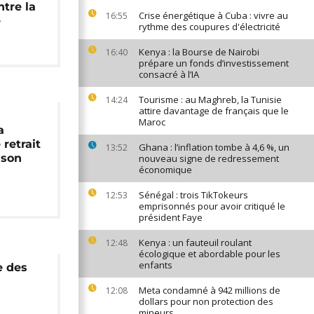
ntre la
Crise énergétique à Cuba : vivre au
16:55
e
rythme des coupures d'électricité
Kenya : la Bourse de Nairobi
16:40
prépare un fonds d’investissement
consacré à l’IA
Tourisme : au Maghreb, la Tunisie
14:24
attire davantage de français que le
Maroc
a
retrait
Ghana : l’inflation tombe à 4,6 %, un
13:52
 son
nouveau signe de redressement
économique
Sénégal : trois TikTokeurs
12:53
emprisonnés pour avoir critiqué le
président Faye
Kenya : un fauteuil roulant
12:48
écologique et abordable pour les
enfants
e des
Meta condamné à 942 millions de
12:08
dollars pour non protection des
mineurs