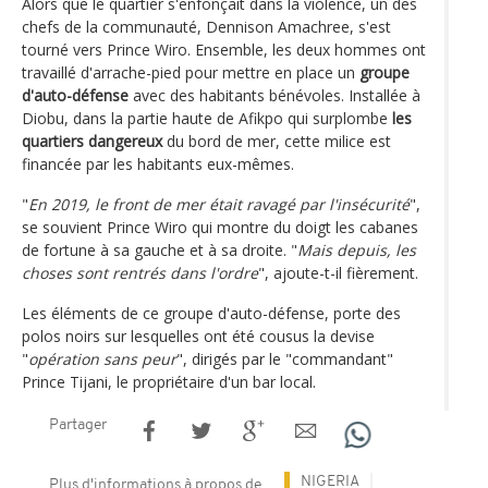
Alors que le quartier s'enfonçait dans la violence, un des
chefs de la communauté, Dennison Amachree, s'est
tourné vers Prince Wiro. Ensemble, les deux hommes ont
travaillé d'arrache-pied pour mettre en place un
groupe
d'auto-défense
avec des habitants bénévoles. Installée à
Diobu, dans la partie haute de Afikpo qui surplombe
les
quartiers dangereux
du bord de mer, cette milice est
financée par les habitants eux-mêmes.
"
En 2019, le front de mer était ravagé par l'insécurité
",
se souvient Prince Wiro qui montre du doigt les cabanes
de fortune à sa gauche et à sa droite. "
Mais depuis, les
choses sont rentrés dans l'ordre
", ajoute-t-il fièrement.
Les éléments de ce groupe d'auto-défense, porte des
polos noirs sur lesquelles ont été cousus la devise
"
opération sans peur
", dirigés par le "commandant"
Prince Tijani, le propriétaire d'un bar local.
Partager
NIGERIA
Plus d'informations à propos de