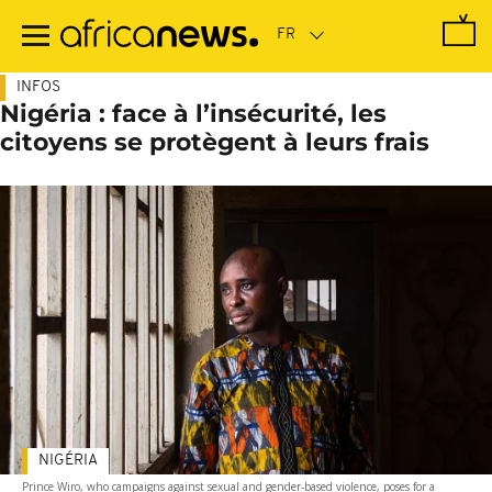
Passer
au
contenu
principal
INFOS
Nigéria : face à l’insécurité, les
citoyens se protègent à leurs frais
NIGÉRIA
Prince Wiro, who campaigns against sexual and gender-based violence, poses for a