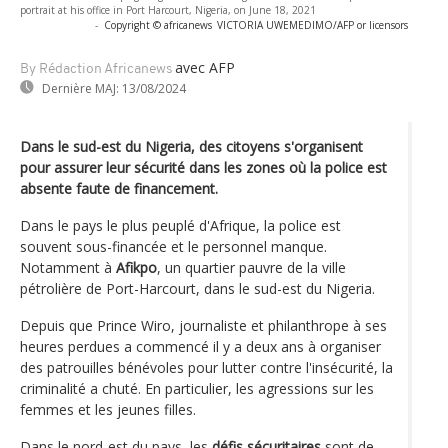
portrait at his office in Port Harcourt, Nigeria, on June 18, 2021
-
Copyright © africanews
VICTORIA UWEMEDIMO/AFP or licensors
avec AFP
By Rédaction Africanews
Dernière MAJ:
13/08/2024
Dans le sud-est du Nigeria, des citoyens s'organisent
pour assurer leur sécurité dans les zones où la police est
absente faute de financement.
Dans le pays le plus peuplé d'Afrique, la police est
souvent sous-financée et le personnel manque.
Notamment à
Afikpo
, un quartier pauvre de la ville
pétrolière de Port-Harcourt, dans le sud-est du Nigeria.
Depuis que Prince Wiro, journaliste et philanthrope à ses
heures perdues a commencé il y a deux ans à organiser
des patrouilles bénévoles pour lutter contre l'insécurité, la
criminalité a chuté. En particulier, les agressions sur les
femmes et les jeunes filles.
Dans le nord-est du pays, les
défis sécuritaires
sont de