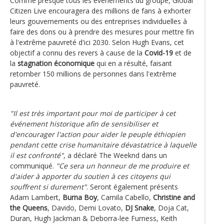
Comme presque tous les événements du groupe, Global
Citizen Live encouragera des millions de fans à exhorter
leurs gouvernements ou des entreprises individuelles à
faire des dons ou à prendre des mesures pour mettre fin
à l'extrême pauvreté d'ici 2030. Selon Hugh Evans, cet
objectif a connu des revers à cause de la
Covid-19
et de
la
stagnation économique
qui en a résulté, faisant
retomber 150 millions de personnes dans l'extrême
pauvreté.
"Il est très important pour moi de participer à cet
événement historique afin de sensibiliser et
d'encourager l'action pour aider le peuple éthiopien
pendant cette crise humanitaire dévastatrice à laquelle
il est confronté"
, a déclaré The Weeknd dans un
communiqué.
"Ce sera un honneur de me produire et
d'aider à apporter du soutien à ces citoyens qui
souffrent si durement"
. Seront également présents
Adam Lambert,
Burna Boy
, Camila Cabello,
Christine and
the Queens
, Davido, Demi Lovato,
DJ Snake
, Doja Cat,
Duran, Hugh Jackman & Deborra-lee Furness, Keith