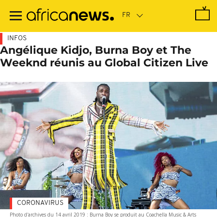
Passer
au
contenu
principal
INFOS
Angélique Kidjo, Burna Boy et The
Weeknd réunis au Global Citizen Live
CORONAVIRUS
Photo d'archives du 14 avril 2019 : Burna Boy se produit au Coachella Music & Arts