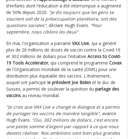
d'enfants dont l'éducation a été interrompue a augmenté
de 50% depuis 2020.
"Je dis toujours que les gens se
soucient soit de la préoccupation planétaire, soit des
questions sociales"
, déclare Hugh Evans.
"Pour
septembre, nous ciblons les deux"
.
En mai, l'organisation a parrainé
VAX Live
, qui a généré
plus de 26 millions de doses de vaccin contre la Covid-19
et 302 millions de dollars pour l'initiative
Access to Covid-
19 Tools Accelerator
, qui comprend le programme
Covax
de l'Organisation mondiale de la santé (OMS) pour une
distribution plus équitable des vaccins. L'événement,
auquel ont participé l
e président Joe Biden
et le duc de
Sussex, a permis de soulever la question du
partage des
vaccins
au niveau mondial.
"Je crois que VAX Live a changé le dialogue et a permis
de partager les vaccins de manière tangible"
, avance
Hugh Evans.
"Oui, 302 millions de dollars, c'est encore
une petite somme d'argent par rapport à ce que nous
devons réaliser. Nos ambitions sont bien plus grandes