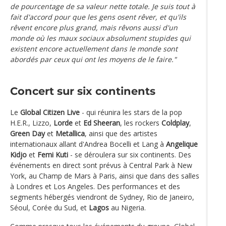
de pourcentage de sa valeur nette totale. Je suis tout à
fait d'accord pour que les gens osent rêver, et qu'ils
rêvent encore plus grand, mais rêvons aussi d'un
monde où les maux sociaux absolument stupides qui
existent encore actuellement dans le monde sont
abordés par ceux qui ont les moyens de le faire."
Concert sur six continents
Le
Global Citizen Live
- qui réunira les stars de la pop
H.E.R., Lizzo,
Lorde
et
Ed Sheeran
, les rockers
Coldplay
,
Green Day
et
Metallica
, ainsi que des artistes
internationaux allant d'Andrea Bocelli et Lang à
Angelique
Kidjo
et
Femi Kuti
- se déroulera sur six continents. Des
événements en direct sont prévus à Central Park à New
York, au Champ de Mars à Paris, ainsi que dans des salles
à Londres et Los Angeles. Des performances et des
segments hébergés viendront de Sydney, Rio de Janeiro,
Séoul, Corée du Sud, et
Lagos
au Nigeria.