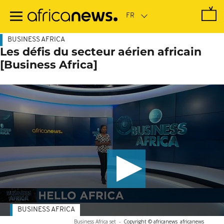
Passer
au
contenu
principal
BUSINESS AFRICA
Les défis du secteur aérien africain
[Business Africa]
BUSINESS AFRICA
Business Africa set
-
Copyright © africanews
africanews