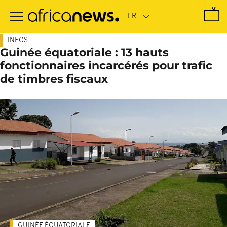
Passer
au
contenu
principal
INFOS
Guinée équatoriale : 13 hauts
fonctionnaires incarcérés pour trafic
de timbres fiscaux
GUINÉE ÉQUATORIALE