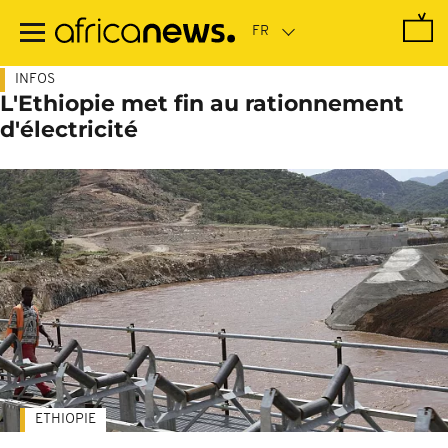
Passer
au
contenu
principal
INFOS
L'Ethiopie met fin au rationnement
d'électricité
ETHIOPIE