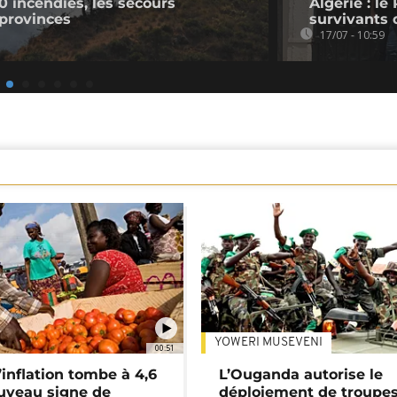
00 incendies, les secours
Algérie : l
provinces
survivants 
17/07 - 10:59
YOWERI MUSEVENI
00:51
’inflation tombe à 4,6
L’Ouganda autorise le
uveau signe de
déploiement de troupes