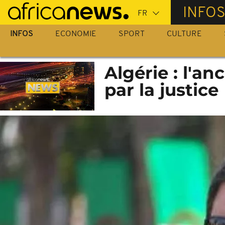
Passer
INFO
au
contenu
INFOS
ECONOMIE
SPORT
CULTURE
principal
Algérie : l'a
par la justice