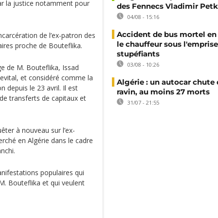
r la justice notamment pour
des Fennecs Vladimir Petk
04/08 - 15:16
Accident de bus mortel en 
’incarcération de l’ex-patron des
le chauffeur sous l'emprise
aires proche de Bouteflika.
stupéfiants
03/08 - 10:26
e de M. Bouteflika, Issad
evital, et considéré comme la
Algérie : un autocar chute
depuis le 23 avril. Il est
ravin, au moins 27 morts
e transferts de capitaux et
31/07 - 21:55
uêter à nouveau sur l’ex-
herché en Algérie dans le cadre
nchi.
anifestations populaires qui
. Bouteflika et qui veulent