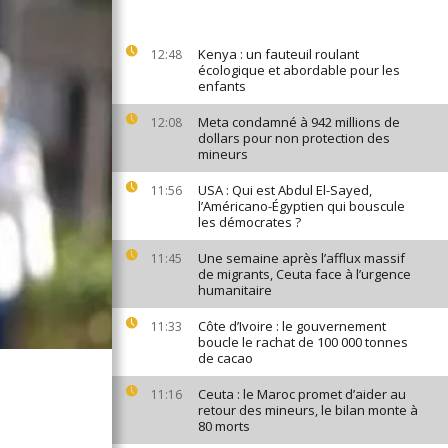
Kenya : un fauteuil roulant
12:48
écologique et abordable pour les
enfants
Meta condamné à 942 millions de
12:08
dollars pour non protection des
mineurs
USA : Qui est Abdul El-Sayed,
11:56
l’Américano-Égyptien qui bouscule
les démocrates ?
Une semaine après l’afflux massif
11:45
de migrants, Ceuta face à l’urgence
humanitaire
Côte d’Ivoire : le gouvernement
11:33
boucle le rachat de 100 000 tonnes
de cacao
Ceuta : le Maroc promet d’aider au
11:16
retour des mineurs, le bilan monte à
80 morts