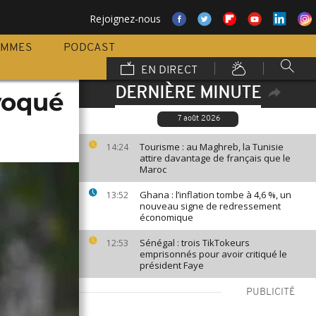
Rejoignez-nous
AMMES
PODCAST
EN DIRECT
DERNIÈRE MINUTE
nvoqué
7 août 2026
Tourisme : au Maghreb, la Tunisie
14:24
attire davantage de français que le
Maroc
Ghana : l’inflation tombe à 4,6 %, un
13:52
nouveau signe de redressement
économique
Sénégal : trois TikTokeurs
12:53
emprisonnés pour avoir critiqué le
président Faye
PUBLICITÉ