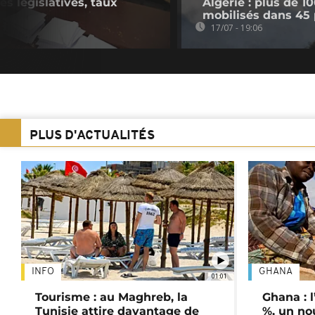
es législatives, taux
Algérie : plus de 1
mobilisés dans 45 
17/07 - 19:06
PLUS D'ACTUALITÉS
INFO
GHANA
01:01
Tourisme : au Maghreb, la
Ghana : l
Tunisie attire davantage de
%, un no