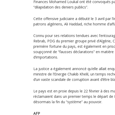
Finances Mohamed Loukal ont été convoqués pa
“dilapidation des deniers publics”.
Cette offensive judiciaire a débuté le 3 avril par l
patrons algériens, Ali Haddad, riche homme d’aff
Connu pour ses relations tendues avec l’entourag
Rebrab, PDG du premier groupe privé d’Algérie, C
première fortune du pays, est également en prison 
soupçonné de “fausses déclarations” en matière d
d’importations.
La justice a également annoncé qu’elle allait enq
ministre de l’Energie Chakib Khelil, un temps rec
d’un vaste scandale de corruption avant d‘être bla
Le pays est en proie depuis le 22 février à des m
réclamaient dans un premier temps le départ de M
désormais la fin du “système” au pouvoir.
AFP