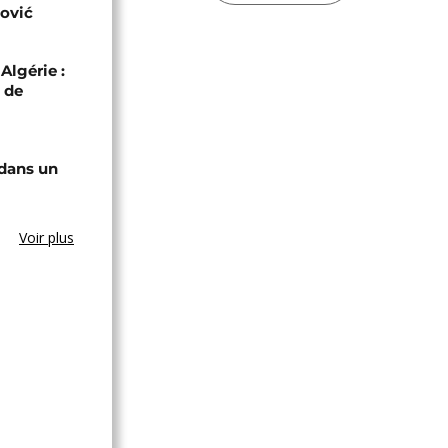
ović
Algérie :
 de
 dans un
Voir plus