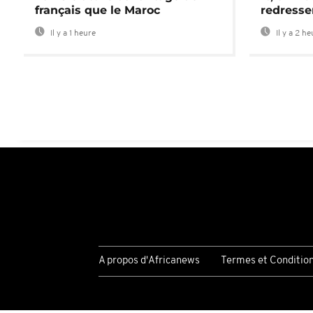
français que le Maroc
redress
Il y a 1 heure
Il y a 2 h
A propos d'Africanews
Termes et Conditio