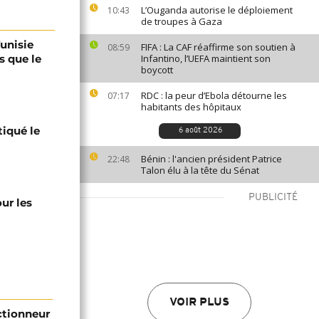
L’Ouganda autorise le déploiement
10:43
de troupes à Gaza
Tunisie
FIFA : La CAF réaffirme son soutien à
08:59
s que le
Infantino, l’UEFA maintient son
boycott
RDC : la peur d’Ebola détourne les
07:17
habitants des hôpitaux
tiqué le
6 août 2026
Bénin : l'ancien président Patrice
22:48
Talon élu à la tête du Sénat
PUBLICITÉ
ur les
VOIR PLUS
ectionneur