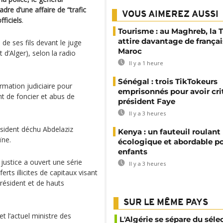
dre d’une affaire de “trafic
VOUS AIMEREZ AUSSI
ficiels
.
Tourisme : au Maghreb, la 
attire davantage de françai
de ses fils devant le juge
Maroc
 d’Alger), selon la radio
Il y a 1 heure
Sénégal : trois TikTokeurs
rmation judiciaire pour
emprisonnés pour avoir cri
ent de foncier et abus de
président Faye
Il y a 3 heures
ésident déchu Abdelaziz
Kenya : un fauteuil roulant
ïne.
écologique et abordable po
enfants
 justice a ouvert une série
Il y a 3 heures
erts illicites de capitaux visant
résident et de hauts
SUR LE MÊME PAYS
t l’actuel ministre des
L'Algérie se sépare du sél