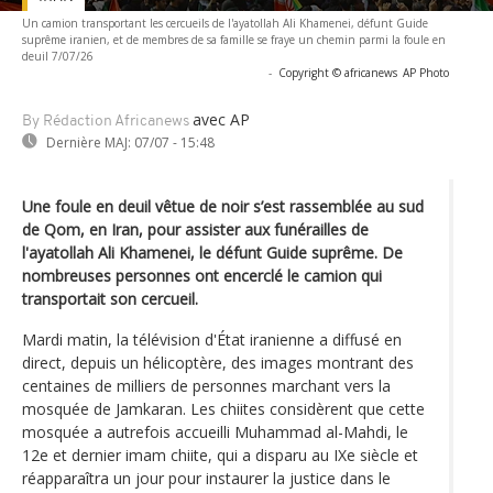
Un camion transportant les cercueils de l'ayatollah Ali Khamenei, défunt Guide
suprême iranien, et de membres de sa famille se fraye un chemin parmi la foule en
deuil 7/07/26
-
Copyright © africanews
AP Photo
avec AP
By Rédaction Africanews
Dernière MAJ:
07/07 - 15:48
Une foule en deuil vêtue de noir s’est rassemblée au sud
de Qom, en Iran, pour assister aux funérailles de
l'ayatollah Ali Khamenei, le défunt Guide suprême. De
nombreuses personnes ont encerclé le camion qui
transportait son cercueil.
Mardi matin, la télévision d'État iranienne a diffusé en
direct, depuis un hélicoptère, des images montrant des
centaines de milliers de personnes marchant vers la
mosquée de Jamkaran. Les chiites considèrent que cette
mosquée a autrefois accueilli Muhammad al-Mahdi, le
12e et dernier imam chiite, qui a disparu au IXe siècle et
réapparaîtra un jour pour instaurer la justice dans le