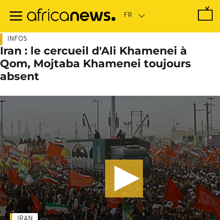
Passer
au
contenu
principal
INFOS
Iran : le cercueil d'Ali Khamenei à
Qom, Mojtaba Khamenei toujours
absent
IRAN