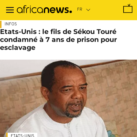
Passer
au
contenu
principal
INFOS
Etats-Unis : le fils de Sékou Touré
condamné à 7 ans de prison pour
esclavage
ETATS-UNIS