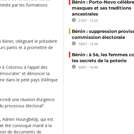
Bénin : Porto-Novo célèbre
minée par les formations
masques et ses traditions
ancestrales
27/07 - 12:23
Bénin : suppression proviso
commission électorale
u Bénin, obligeant le président
14/07 - 13:54
urs partis et à promettre de
Bénin : à Sè, les femmes c
les secrets de la poterie
i à Cotonou à l’appel des
06/07 - 16:46
démocratie” et dénoncer la
me dans le petit pays d’Afrique
rcredi une réunion d’urgence
du processus électoral”.
e, Adrien Houngbédji, qui est
vait été convoqué mardi à la
ation de documents de