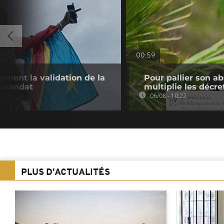
00:59
nnent la validation de la
Pour pallier son a
e mandat
multiplie les décre
06/08 - 10:22
PLUS D'ACTUALITÉS