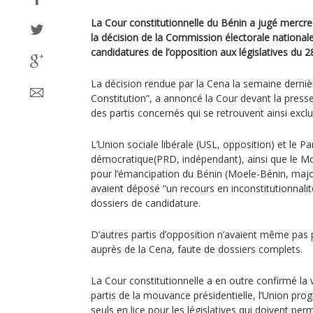
La Cour constitutionnelle du Bénin a jugé mercre
la décision de la Commission électorale nationale 
candidatures de l’opposition aux législatives du 28
La décision rendue par la Cena la semaine dernièr
Constitution”, a annoncé la Cour devant la presse
des partis concernés qui se retrouvent ainsi excl
L’Union sociale libérale (USL, opposition) et le P
démocratique(PRD, indépendant), ainsi que le M
pour l‘émancipation du Bénin (Moele-Bénin, majo
avaient déposé “un recours en inconstitutionnalité
dossiers de candidature.
D’autres partis d’opposition n’avaient même pas
auprès de la Cena, faute de dossiers complets.
La Cour constitutionnelle a en outre confirmé la v
partis de la mouvance présidentielle, l’Union progr
seuls en lice pour les législatives qui doivent pe