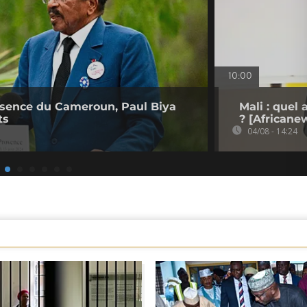
10:00
bsence du Cameroun, Paul Biya
Mali : quel
ts
? [Africane
04/08 - 14:24