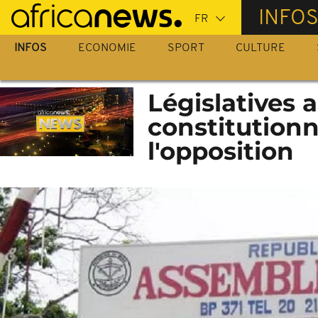
Passer
INFO
au
contenu
INFOS
ECONOMIE
SPORT
CULTURE
principal
Législatives a
constitutionn
l'opposition