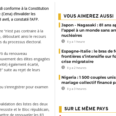
di conforme à la Constitution
(Cena) d’invalider les
VOUS AIMEREZ AUSSI
 avril, a constaté l’AFP.
Japon - Nagasaki : 81 ans a
l’appel à un monde sans a
e “n’est pas contraire à la
nucléaires
, déboutant ainsi le recours
us du processus électoral.
Il y a 1 heure
Espagne-Italie : le bras de f
arti du renouveau
frontières s’intensifie sur 
ouvement des élites engagées
crise migratoire
rité) également écarté,
Il y a 2 heures
” suite au rejet de leurs
Nigeria : 1 500 couples unis
mariage collectif financé pa
 pu s’enregistrer pour examen
Il y a 3 heures
alidation des listes des deux
SUR LE MÊME PAYS
essiste et le Bloc républicain,
rmettre de renouveler les 83