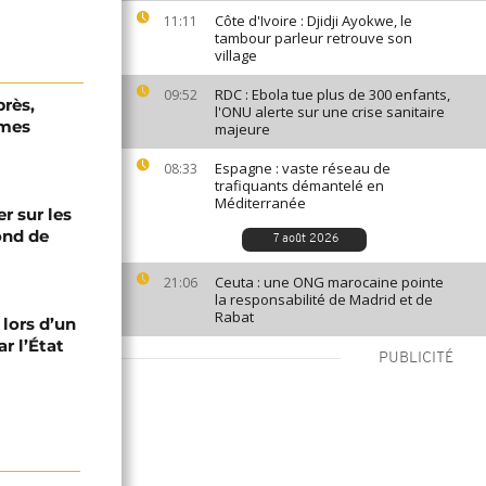
Côte d'Ivoire : Djidji Ayokwe, le
11:11
tambour parleur retrouve son
village
RDC : Ebola tue plus de 300 enfants,
09:52
près,
l'ONU alerte sur une crise sanitaire
rmes
majeure
Espagne : vaste réseau de
08:33
trafiquants démantelé en
Méditerranée
er sur les
fond de
7 août 2026
Ceuta : une ONG marocaine pointe
21:06
la responsabilité de Madrid et de
Rabat
 lors d’un
r l’État
PUBLICITÉ