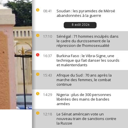
Soudan : les pyramides de Méroé
08:41
abandonnées à la guerre
8 août 2026
Sénégal : 71 hommes inculpés dans
17:10
le cadre du durcissement de la
répression de l’homosexualité
Burkina Faso : le Vibra-Signe, une
16:37
technique qui fait danser les sourds
et malentendants
Afrique du Sud : 70 ans après la
15:43
marche des femmes, le combat
continue
Nigeria : plus de 300 personnes
14:29
libérées des mains de bandes
armées
Le Sénat américain vote un
12:18
nouveau train de sanctions contre
la Russie