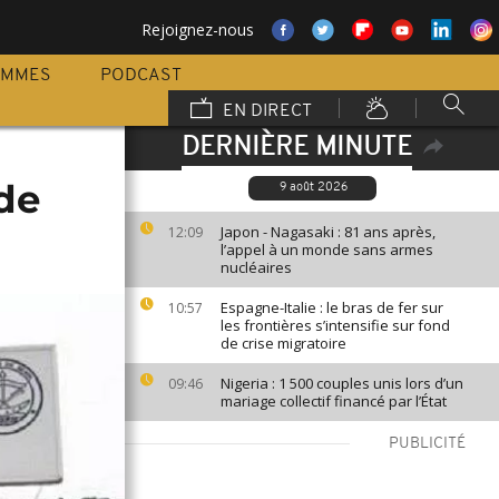
Rejoignez-nous
AMMES
PODCAST
EN DIRECT
DERNIÈRE MINUTE
 de
9 août 2026
Japon - Nagasaki : 81 ans après,
12:09
l’appel à un monde sans armes
nucléaires
Espagne-Italie : le bras de fer sur
10:57
les frontières s’intensifie sur fond
de crise migratoire
Nigeria : 1 500 couples unis lors d’un
09:46
mariage collectif financé par l’État
PUBLICITÉ