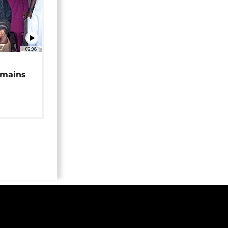
02:08
 mains