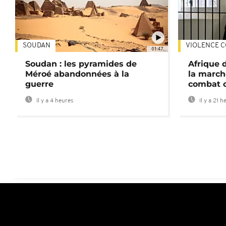
SOUDAN
VIOLENCE C
01:47
Soudan : les pyramides de
Afrique 
Méroé abandonnées à la
la march
guerre
combat 
Il y a 4 heures
Il y a 21 h