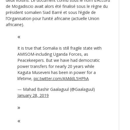
deux voisins. Le document connu sous le nom d’Accord
de Mogadiscio avait alors été finalisé sous le règne du
président somalien Siad Barré et sous l‘égide de
l’Organisation pour l’unité africaine (actuelle Union
africaine).
It is true that Somalia is still fragile state with
AMISOM-including Uganda Forces, as
Peacekeepers. But we have had democratic
power transfers for nearly 20 years while
Kaguta Museveni has been in power for a
lifetime,
pic.twitter.com/AMddL5HPhA
— Mahad Bashir Gaalaguul (@Gaalaguul)
January 28, 2019