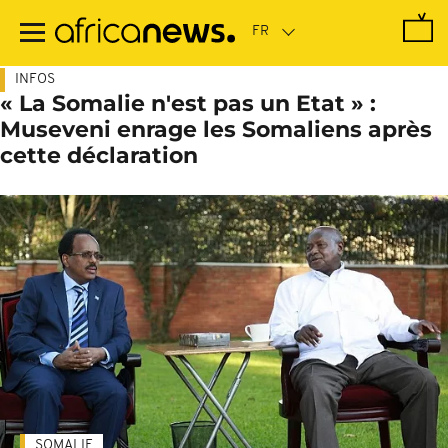
Passer
au
contenu
principal
INFOS
« La Somalie n'est pas un Etat » :
Museveni enrage les Somaliens après
cette déclaration
SOMALIE