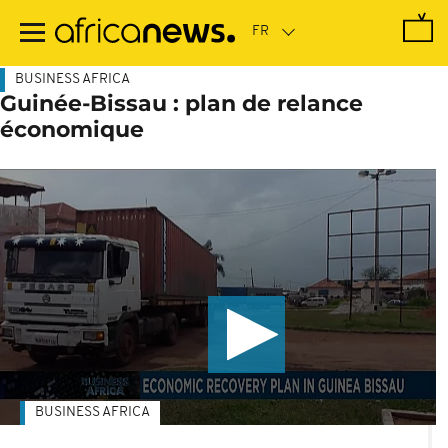
Passer
au
contenu
principal
BUSINESS AFRICA
Guinée-Bissau : plan de relance
économique
BUSINESS AFRICA