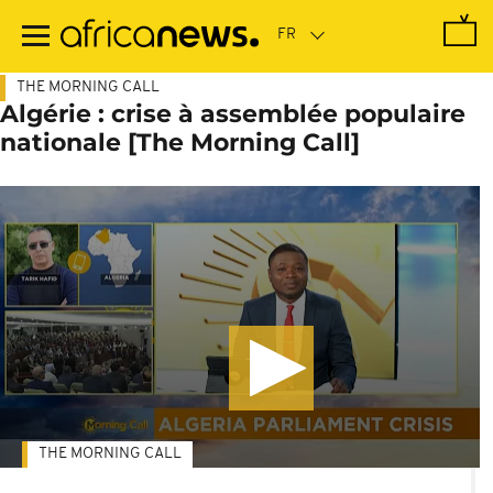
Passer
au
contenu
principal
THE MORNING CALL
Algérie : crise à assemblée populaire
nationale [The Morning Call]
THE MORNING CALL