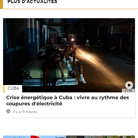
PLUS D'ACTUALITÉS
CUBA
01:54
Crise énergétique à Cuba : vivre au rythme des
coupures d'électricité
Il y a 15 heures