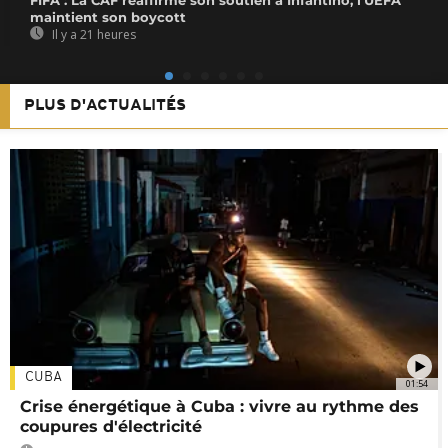
FIFA : La CAF réaffirme son soutien à Infantino, l’UEFA
maintient son boycott
Il y a 21 heures
PLUS D'ACTUALITÉS
CUBA
01:54
Crise énergétique à Cuba : vivre au rythme des
coupures d'électricité