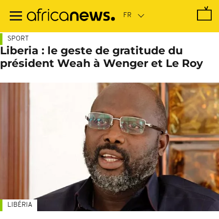
Passer
au
contenu
principal
SPORT
Liberia : le geste de gratitude du
président Weah à Wenger et Le Roy
LIBÉRIA