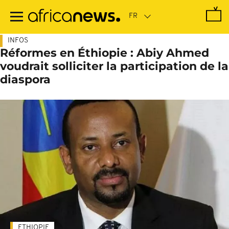
Passer
au
contenu
principal
INFOS
Réformes en Éthiopie : Abiy Ahmed
voudrait solliciter la participation de la
diaspora
ETHIOPIE