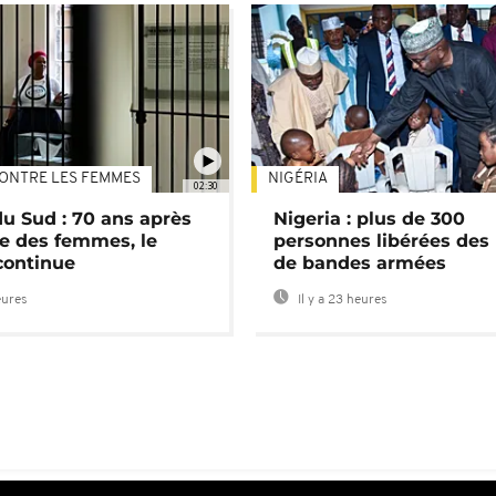
ONTRE LES FEMMES
NIGÉRIA
02:30
du Sud : 70 ans après
Nigeria : plus de 300
e des femmes, le
personnes libérées des
continue
de bandes armées
eures
Il y a 23 heures