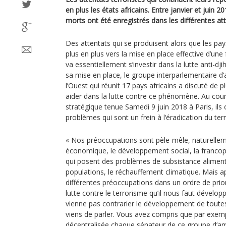
en plus les états africains. Entre janvier et juin 
morts ont été enregistrés dans les différentes att
Des attentats qui se produisent alors que les pa
plus en plus vers la mise en place effective d’un
va essentiellement s’investir dans la lutte anti-dji
sa mise en place, le groupe interparlementaire d’
l’Ouest qui réunit 17 pays africains a discuté de p
aider dans la lutte contre ce phénomène. Au cour
stratégique tenue Samedi 9 juin 2018 à Paris, ils 
problèmes qui sont un frein à l‘éradication du ter
« Nos préoccupations sont pèle-mêle, naturelle
économique, le développement social, la franco
qui posent des problèmes de subsistance aliment
populations, le réchauffement climatique. Mais a
différentes préoccupations dans un ordre de priorit
lutte contre le terrorisme qu’il nous faut dévelop
vienne pas contrarier le développement de toutes 
viens de parler. Vous avez compris que par exem
décentralisée chaque sénateur de ce groupe d’amit