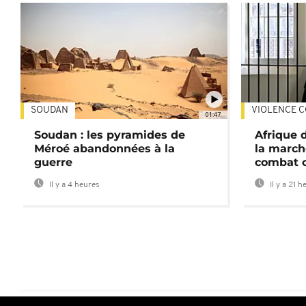
SOUDAN
VIOLENCE C
01:47
Soudan : les pyramides de
Afrique 
Méroé abandonnées à la
la march
guerre
combat 
Il y a 4 heures
Il y a 21 h