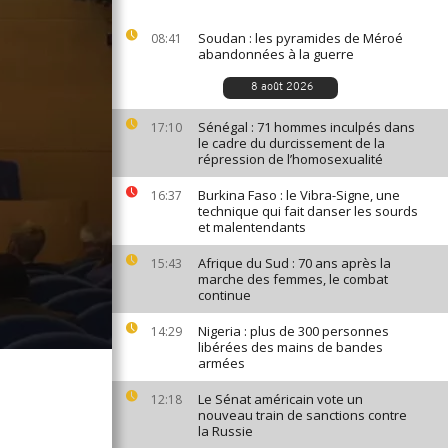
Soudan : les pyramides de Méroé
08:41
abandonnées à la guerre
8 août 2026
Sénégal : 71 hommes inculpés dans
17:10
le cadre du durcissement de la
répression de l’homosexualité
Burkina Faso : le Vibra-Signe, une
16:37
technique qui fait danser les sourds
et malentendants
Afrique du Sud : 70 ans après la
15:43
marche des femmes, le combat
continue
Nigeria : plus de 300 personnes
14:29
libérées des mains de bandes
armées
Le Sénat américain vote un
12:18
nouveau train de sanctions contre
la Russie