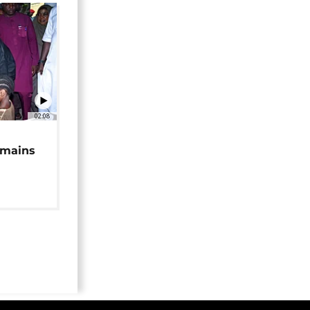
02:08
 mains