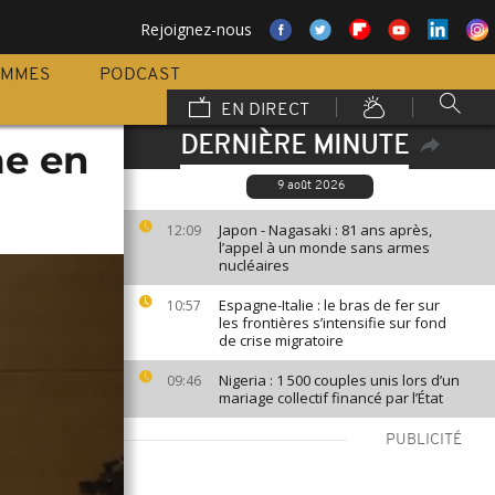
Rejoignez-nous
AMMES
PODCAST
EN DIRECT
DERNIÈRE MINUTE
me en
9 août 2026
Japon - Nagasaki : 81 ans après,
12:09
l’appel à un monde sans armes
nucléaires
Espagne-Italie : le bras de fer sur
10:57
les frontières s’intensifie sur fond
de crise migratoire
Nigeria : 1 500 couples unis lors d’un
09:46
mariage collectif financé par l’État
PUBLICITÉ