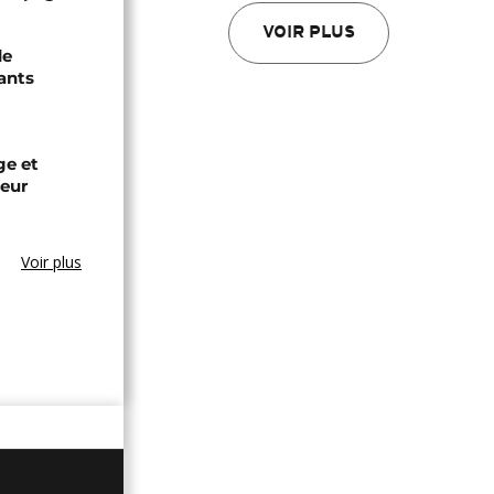
VOIR PLUS
de
ants
ge et
leur
Voir plus