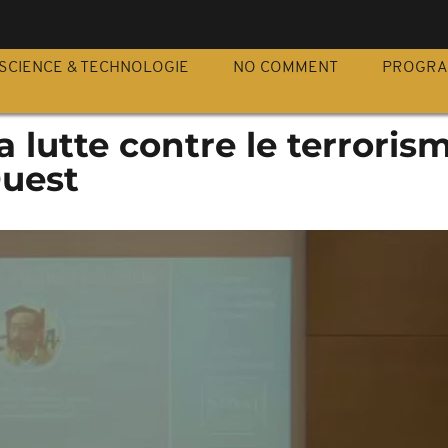
S
SCIENCE & TECHNOLOGIE
NO COMMENT
PROGR
a lutte contre le terroris
Ouest