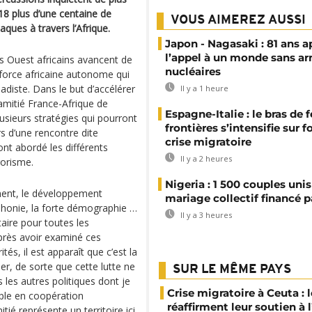
2018 plus d’une centaine de
VOUS AIMEREZ AUSSI
aques à travers l’Afrique.
Japon - Nagasaki : 81 ans a
l’appel à un monde sans a
ys Ouest africains avancent de
nucléaires
e force africaine autonome qui
hadiste. Dans le but d’accélérer
Il y a 1 heure
amitié France-Afrique de
Espagne-Italie : le bras de f
lusieurs stratégies qui pourront
frontières s’intensifie sur 
s d’une rencontre dite
crise migratoire
ont abordé les différents
Il y a 2 heures
rorisme.
Nigeria : 1 500 couples unis
ment, le développement
mariage collectif financé pa
phonie, la forte démographie …
Il y a 3 heures
aire pour toutes les
près avoir examiné ces
és, il est apparaît que c’est la
per, de sorte que cette lutte ne
SUR LE MÊME PAYS
les autres politiques dont je
Crise migratoire à Ceuta : l
ple en coopération
réaffirment leur soutien à
ié représente un territoire ici