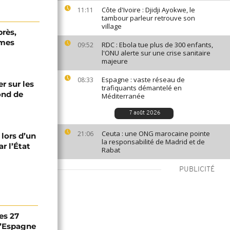
Côte d'Ivoire : Djidji Ayokwe, le
11:11
tambour parleur retrouve son
village
près,
rmes
RDC : Ebola tue plus de 300 enfants,
09:52
l'ONU alerte sur une crise sanitaire
majeure
Espagne : vaste réseau de
08:33
er sur les
trafiquants démantelé en
fond de
Méditerranée
7 août 2026
Ceuta : une ONG marocaine pointe
21:06
 lors d’un
la responsabilité de Madrid et de
r l’État
Rabat
PUBLICITÉ
es 27
 l’Espagne