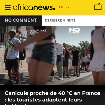
Passer
au
contenu
principal
NO COMMENT
DERNIÈRE MINUTE
0
seconds
Canicule proche de 40 °C en France
of
0
: les touristes adaptent leurs
seconds