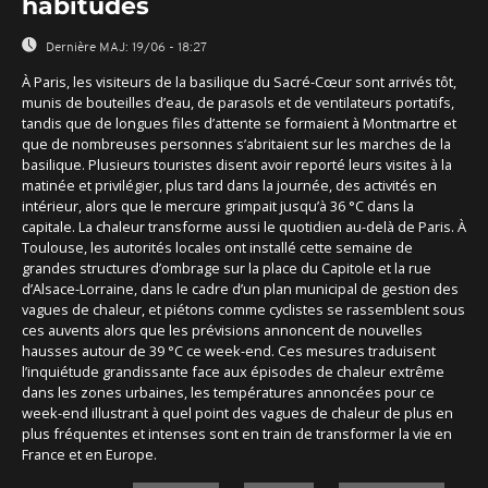
habitudes
Dernière MAJ:
19/06 - 18:27
À Paris, les visiteurs de la basilique du Sacré-Cœur sont arrivés tôt,
munis de bouteilles d’eau, de parasols et de ventilateurs portatifs,
tandis que de longues files d’attente se formaient à Montmartre et
que de nombreuses personnes s’abritaient sur les marches de la
basilique. Plusieurs touristes disent avoir reporté leurs visites à la
matinée et privilégier, plus tard dans la journée, des activités en
intérieur, alors que le mercure grimpait jusqu’à 36 °C dans la
capitale. La chaleur transforme aussi le quotidien au-delà de Paris. À
Toulouse, les autorités locales ont installé cette semaine de
grandes structures d’ombrage sur la place du Capitole et la rue
d’Alsace-Lorraine, dans le cadre d’un plan municipal de gestion des
vagues de chaleur, et piétons comme cyclistes se rassemblent sous
ces auvents alors que les prévisions annoncent de nouvelles
hausses autour de 39 °C ce week-end. Ces mesures traduisent
l’inquiétude grandissante face aux épisodes de chaleur extrême
dans les zones urbaines, les températures annoncées pour ce
week-end illustrant à quel point des vagues de chaleur de plus en
plus fréquentes et intenses sont en train de transformer la vie en
France et en Europe.