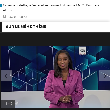
Crise de la dette, le Sénégal se tourne-t-il vers le FMI ? [Business
Africa]
06/06 - 08:43
SUR LE MÊME THÈME
11:19