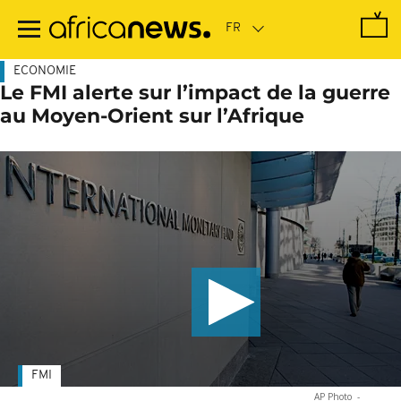
Passer
au
contenu
principal
ECONOMIE
Le FMI alerte sur l’impact de la guerre
au Moyen-Orient sur l’Afrique
FMI
AP Photo
-