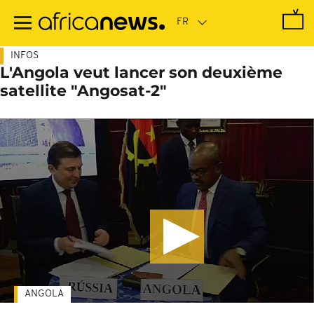
Passer
au
contenu
principal
INFOS
L'Angola veut lancer son deuxième
satellite "Angosat-2"
ANGOLA