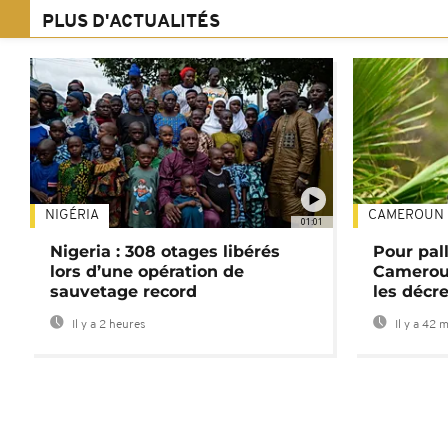
PLUS D'ACTUALITÉS
NIGÉRIA
CAMEROUN
01:01
Nigeria : 308 otages libérés
Pour pal
lors d’une opération de
Cameroun
sauvetage record
les décre
Il y a 2 heures
Il y a 42 