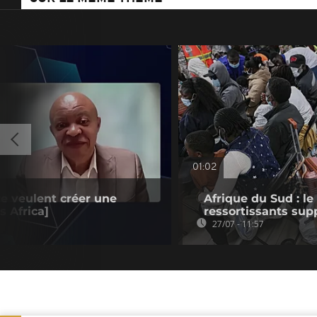
01:02
re veulent créer une
Afrique du Sud : l
 Africa]
ressortissants su
27/07 - 11:57