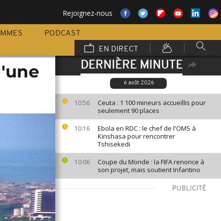
Rejoignez-nous
AMMES
PODCAST
EN DIRECT
DERNIÈRE MINUTE
d'une
6 août 2026
Ceuta : 1 100 mineurs accueillis pour
10:56
seulement 90 places
Ebola en RDC : le chef de l'OMS à
10:16
Kinshasa pour rencontrer
Tshisekedi
Coupe du Monde : la FIFA renonce à
10:06
son projet, mais soutient Infantino
PUBLICITÉ