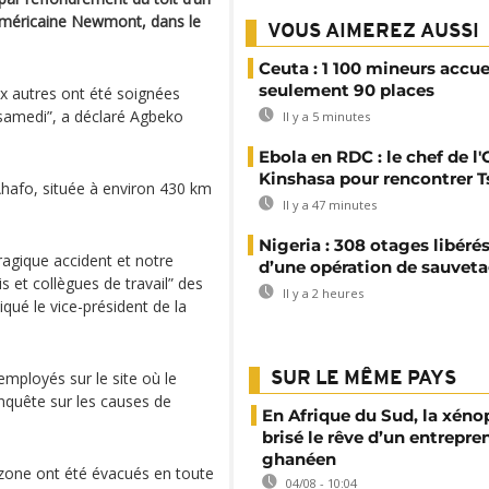
e américaine Newmont, dans le
VOUS AIMEREZ AUSSI
Ceuta : 1 100 mineurs accue
seulement 90 places
x autres ont été soignées
 samedi”, a déclaré Agbeko
Il y a 5 minutes
Ebola en RDC : le chef de l
Kinshasa pour rencontrer T
Ahafo, située à environ 430 km
Il y a 47 minutes
Nigeria : 308 otages libérés
agique accident et notre
d’une opération de sauveta
is et collègues de travail” des
Il y a 2 heures
ué le vice-président de la
employés sur le site où le
SUR LE MÊME PAYS
nquête sur les causes de
En Afrique du Sud, la xéno
brisé le rêve d’un entrepre
ghanéen
 zone ont été évacués en toute
04/08 - 10:04