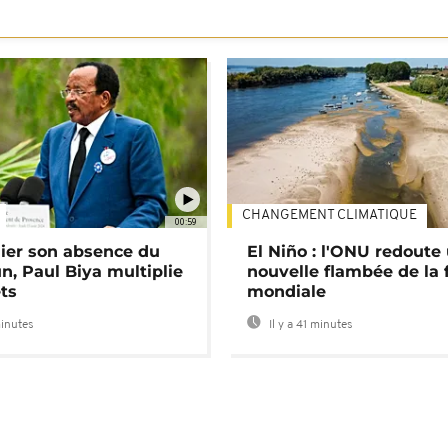
CHANGEMENT CLIMATIQUE
00:59
lier son absence du
El Niño : l'ONU redoute
, Paul Biya multiplie
nouvelle flambée de la 
ts
mondiale
minutes
Il y a 41 minutes