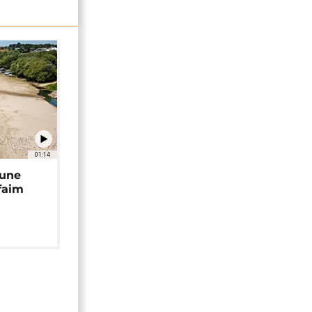
01:14
 une
faim