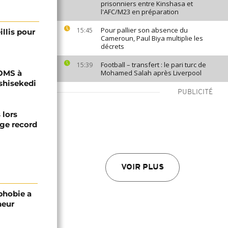
prisonniers entre Kinshasa et
l'AFC/M23 en préparation
Pour pallier son absence du
15:45
illis pour
Cameroun, Paul Biya multiplie les
décrets
Football – transfert : le pari turc de
15:39
'OMS à
Mohamed Salah après Liverpool
shisekedi
PUBLICITÉ
 lors
ge record
VOIR PLUS
phobie a
neur