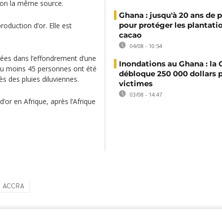
selon la même source.
Ghana : jusqu'à 20 ans de 
pour protéger les plantati
duction d’or. Elle est
cacao
04/08 - 10:54
uées dans l’effondrement d’une
Inondations au Ghana : l
, au moins 45 personnes ont été
débloque 250 000 dollars p
s des pluies diluviennes.
victimes
03/08 - 14:47
or en Afrique, après l’Afrique
ACCRA