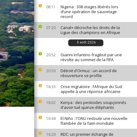
Nigeria : 308 otages libérés lors
08:11
d’une opération de sauvetage
record
Canal+ décroche les droits de la
07:20
Ligue des champions en Afrique
5 août 2026
Gianni Infantino fragilisé par une
20:52
révolte au sommet de la FIFA
Détroit d'Ormuz : un accord de
20:50
réouverture se profile
Crise migratoire : l’Afrique du Sud
18:33
appelle à une réponse africaine
Kenya : des pesticides soupçonnés
18:02
d'avoir tué quinze éléphants
El Niño : l'ONU redoute une nouvelle
16:44
flambée de la faim mondiale
RDC: un premier échange de
16:20