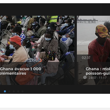
02:37
e Ghana évacue 1 000
Ghana : mob
pplémentaires
poisson-gui
24/07 - 11:17