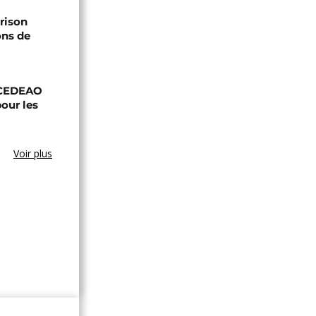
prison
ons de
a CEDEAO
our les
Voir plus