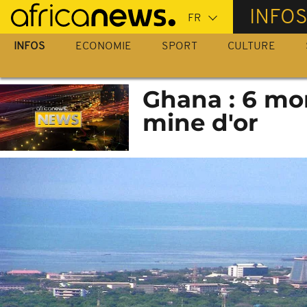
Passer
INFO
au
contenu
INFOS
ECONOMIE
SPORT
CULTURE
principal
Ghana : 6 mo
mine d'or