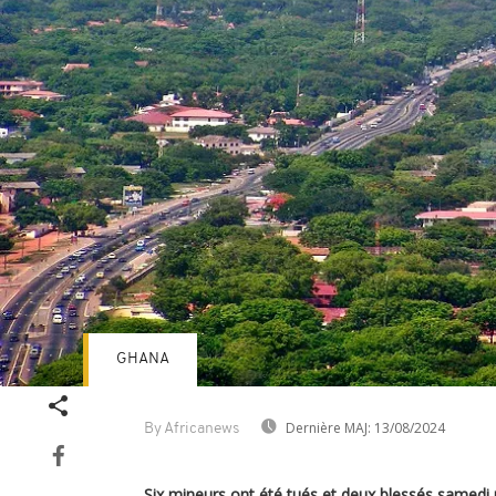
GHANA
Dernière MAJ:
13/08/2024
By Africanews
Six mineurs ont été tués et deux blessés samedi p