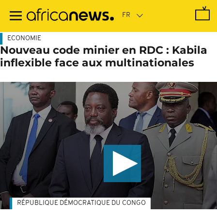
Passer
au
contenu
principal
ECONOMIE
Nouveau code minier en RDC : Kabila
inflexible face aux multinationales
RÉPUBLIQUE DÉMOCRATIQUE DU CONGO