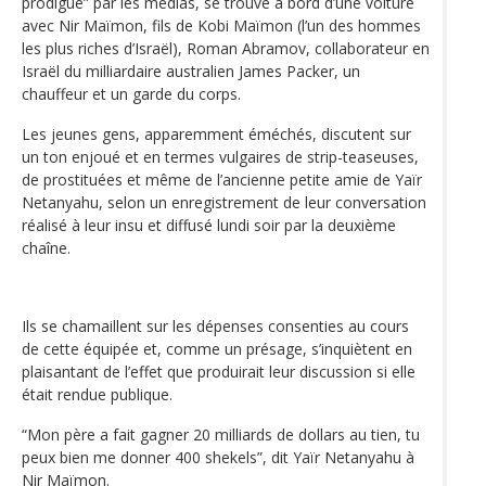
prodigue” par les médias, se trouve à bord d’une voiture
avec Nir Maïmon, fils de Kobi Maïmon (l’un des hommes
les plus riches d’Israël), Roman Abramov, collaborateur en
Israël du milliardaire australien James Packer, un
chauffeur et un garde du corps.
Les jeunes gens, apparemment éméchés, discutent sur
un ton enjoué et en termes vulgaires de strip-teaseuses,
de prostituées et même de l’ancienne petite amie de Yaïr
Netanyahu, selon un enregistrement de leur conversation
réalisé à leur insu et diffusé lundi soir par la deuxième
chaîne.
Ils se chamaillent sur les dépenses consenties au cours
de cette équipée et, comme un présage, s’inquiètent en
plaisantant de l’effet que produirait leur discussion si elle
était rendue publique.
“Mon père a fait gagner 20 milliards de dollars au tien, tu
peux bien me donner 400 shekels”, dit Yaïr Netanyahu à
Nir Maïmon.