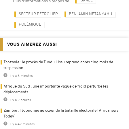
ISRAËL
Plus d'informations à propos de
SECTEUR PÉTROLIER
BENJAMIN NETANYAHU
POLÉMIQUE
VOUS AIMEREZ AUSSI
Tanzanie : le procès de Tundu Lissu reprend après cinq mois de
suspension
Il y a 8 minutes
Afrique du Sud : une importante vague de froid perturbe les
déplacements
Il y a 2 heures
Zambie : l'économie au cœur de la bataille électorale [Africanews
Today]
Il y a 42 minutes