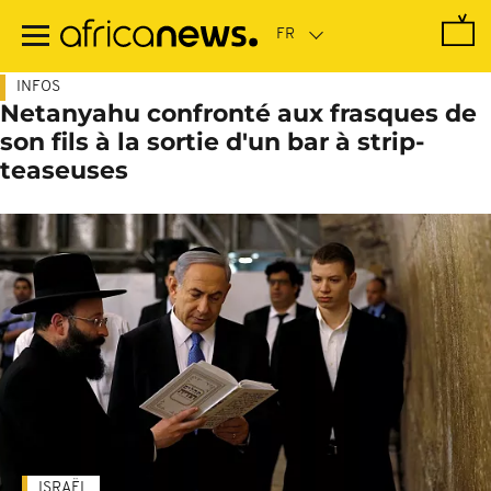
Passer
au
contenu
principal
INFOS
Netanyahu confronté aux frasques de
son fils à la sortie d'un bar à strip-
teaseuses
ISRAËL