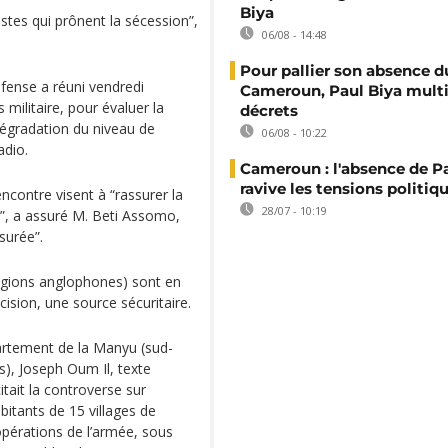
Biya
istes qui prônent la sécession”,
06/08 - 14:48
Pour pallier son absence d
fense a réuni vendredi
Cameroun, Paul Biya multip
militaire, pour évaluer la
décrets
 dégradation du niveau de
06/08 - 10:22
adio.
Cameroun : l'absence de P
ravive les tensions politiq
encontre visent à “rassurer la
28/07 - 10:19
au”, a assuré M. Beti Assomo,
ssurée”.
égions anglophones) sont en
cision, une source sécuritaire.
artement de la Manyu (sud-
és), Joseph Oum Il, texte
itait la controverse sur
bitants de 15 villages de
opérations de l’armée, sous