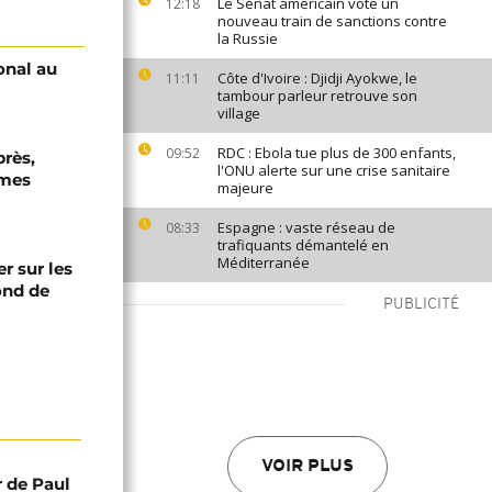
Le Sénat américain vote un
12:18
nouveau train de sanctions contre
la Russie
onal au
Côte d'Ivoire : Djidji Ayokwe, le
11:11
tambour parleur retrouve son
village
RDC : Ebola tue plus de 300 enfants,
09:52
près,
l'ONU alerte sur une crise sanitaire
rmes
majeure
Espagne : vaste réseau de
08:33
trafiquants démantelé en
Méditerranée
er sur les
fond de
PUBLICITÉ
VOIR PLUS
r de Paul