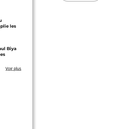
u
lie les
aul Biya
ues
Voir plus