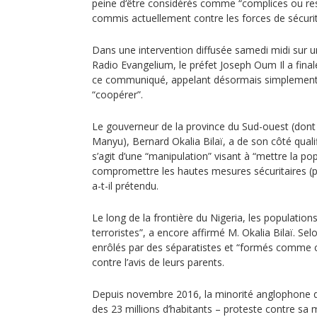
peine d‘être considérés comme “complices ou re
commis actuellement contre les forces de sécurit
Dans une intervention diffusée samedi midi sur u
Radio Evangelium, le préfet Joseph Oum Il a fina
ce communiqué, appelant désormais simplement l
“coopérer”.
Le gouverneur de la province du Sud-ouest (dont
Manyu), Bernard Okalia Bilaï, a de son côté quali
s’agit d’une “manipulation” visant à “mettre la po
compromettre les hautes mesures sécuritaires (pres
a-t-il prétendu.
Le long de la frontière du Nigeria, les population
terroristes”, a encore affirmé M. Okalia Bilaï. Sel
enrôlés par des séparatistes et “formés comme c
contre l’avis de leurs parents.
Depuis novembre 2016, la minorité anglophone
des 23 millions d’habitants – proteste contre sa m