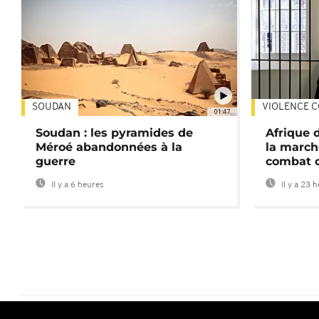
SOUDAN
VIOLENCE C
01:47
Soudan : les pyramides de
Afrique 
Méroé abandonnées à la
la march
guerre
combat 
Il y a 6 heures
Il y a 23 