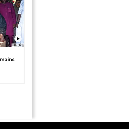
02:08
 mains