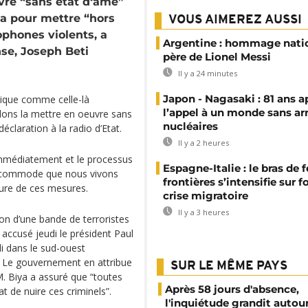
re “sans état d‘âme”
ya pour mettre “hors
VOUS AIMEREZ AUSSI
ophones violents, a
Argentine : hommage nati
nse, Joseph Beti
père de Lionel Messi
Il y a 24 minutes
Japon - Nagasaki : 81 ans a
itique comme celle-là
l’appel à un monde sans a
llons la mettre en oeuvre sans
nucléaires
claration à la radio d’Etat.
Il y a 2 heures
immédiatement et le processus
Espagne-Italie : le bras de f
 incommode que nous vivons
frontières s’intensifie sur 
ature de ces mesures.
crise migratoire
Il y a 3 heures
on d’une bande de terroristes
accusé jeudi le président Paul
di dans le sud-ouest
s. Le gouvernement en attribue
SUR LE MÊME PAYS
M. Biya a assuré que “toutes
Après 58 jours d'absence,
t de nuire ces criminels”.
l'inquiétude grandit autou