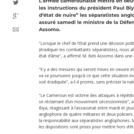
L’armée camerounaise mettra en oeuv
les instructions du président Paul Bi
d‘état de nuire” les séparatistes angl
assuré samedi le ministre de la Défe
Assomo.
“Lorsque le chef de l’Etat prend une décision pol
(éradiquer les combattants séparatistes), nous a
état d‘âme”, a affirmé M. Beti Assomo dans une dé
“Il y a des mesures qui seront mises en oeuvre 
va se poursuivre jusqu‘à ce que cette situation
soit éradiquée”, a-t-il promis, sans préciser la n
“Le Cameroun est victime des attaques à répétiti
se réclamant d’un mouvement sécessionniste”, a 
Biya, réagissant à l’assassinat entre mardi et jeu
anglophone de quatre militaires et deux policier
la responsabilité aux séparatistes anglophones. 
les dispositions sont prises pour mettre hors d‘éta