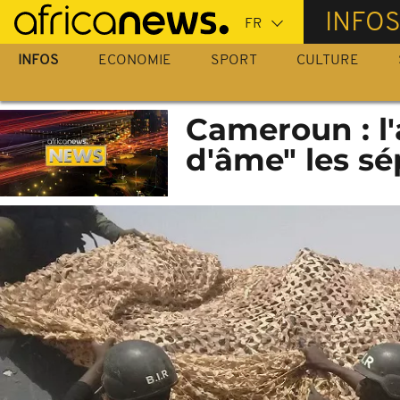
Passer
INFO
au
contenu
INFOS
ECONOMIE
SPORT
CULTURE
principal
Cameroun : l
d'âme" les s