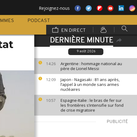
Rejoignez-nous
AMMES
PODCAST
EN DIRECT
DERNIÈRE MINUTE
tat
9 août 2026
Argentine : hommage national au
14:26
père de Lionel Messi
Japon - Nagasaki : 81 ans après,
12:09
l’appel à un monde sans armes
nucléaires
Espagne-Italie : le bras de fer sur
10:57
les frontières s’intensifie sur fond
de crise migratoire
PUBLICITÉ