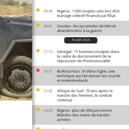
Nigeria : 1 500 couples unis lors d’un
09:46
mariage collectif financé par l’État
Soudan : les pyramides de Méroé
08:41
abandonnées à la guerre
8 août 2026
Sénégal : 71 hommes inculpés dans
17:10
le cadre du durcissement de la
répression de l’homosexualité
Burkina Faso : le Vibra-Signe, une
16:37
technique qui fait danser les sourds
et malentendants
Afrique du Sud : 70 ans après la
15:43
marche des femmes, le combat
continue
Nigeria : plus de 300 personnes
14:29
libérées des mains de bandes
armées