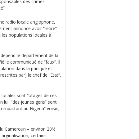
sponsables des crimes
é”.
ne radio locale anglophone,
lement annoncé avoir “retiré”
es populations locales à
 dépend le département de la
fié le communiqué de “faux”. Il
pulation dans la panique et
crites par) le chef de l’Etat”,
s locales sont “otages de ces
on lui, “des jeunes gens” sont
ombattant au Nigeria” voisin,
 du Cameroun – environ 20%
arginalisation, certains