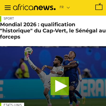
Passer
au
contenu
principal
SPORT
Mondial 2026 : qualification
"historique" du Cap-Vert, le Sénégal au
forceps
ETATS-UNIS