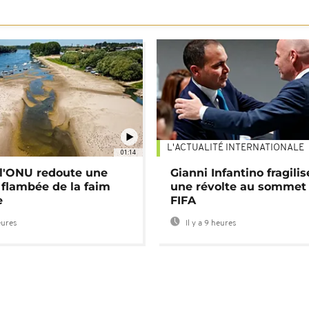
L'ACTUALITÉ INTERNATIONALE
01:14
: l'ONU redoute une
Gianni Infantino fragilis
 flambée de la faim
une révolte au sommet 
e
FIFA
eures
Il y a 9 heures