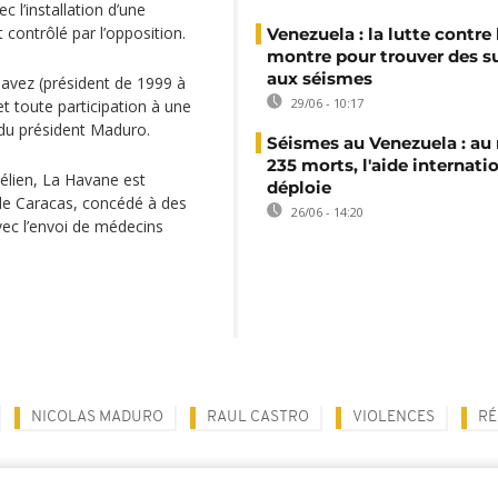
c l’installation d’une
contrôlé par l’opposition.
Venezuela : la lutte contre 
montre pour trouver des s
aux séismes
avez (président de 1999 à
29/06 - 10:17
let toute participation à une
 du président Maduro.
Séismes au Venezuela : au
235 morts, l'aide internati
uélien, La Havane est
déploie
de Caracas, concédé à des
26/06 - 14:20
vec l’envoi de médecins
NICOLAS MADURO
RAUL CASTRO
VIOLENCES
RÉ