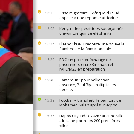
Crise migratoire : l’Afrique du Sud
18:33
appelle à une réponse africaine
Kenya : des pesticides soupçonnés
18:02
d'avoir tué quinze éléphants
El Niño : l'ONU redoute une nouvelle
16:44
flambée de la faim mondiale
RDC: un premier échange de
16:20
prisonniers entre Kinshasa et
l'AFC/M23 en préparation
Cameroun : pour pallier son
15:45
absence, Paul Biya multiplie les
décrets
Football – transfert : le pari turc de
15:39
Mohamed Salah après Liverpool
Happy City Index 2026 : aucune ville
15:36
africaine parmi les 200 premières
villes