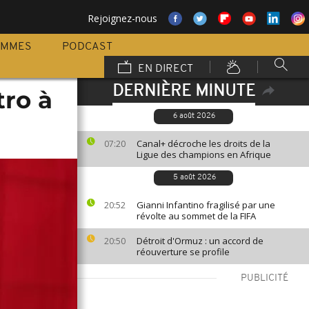
Rejoignez-nous
AMMES
PODCAST
EN DIRECT
DERNIÈRE MINUTE
tro à
6 août 2026
Canal+ décroche les droits de la
07:20
Ligue des champions en Afrique
5 août 2026
Gianni Infantino fragilisé par une
20:52
révolte au sommet de la FIFA
Détroit d'Ormuz : un accord de
20:50
réouverture se profile
PUBLICITÉ