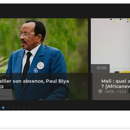
10:00
llier son absence, Paul Biya
Mali : quel
ts
? [Africane
04/08 - 14:24