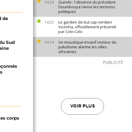
Guinée : l'absence du président
14:24
Doumbouya ravive les tensions
politiques
d de
Le gardien de but cap-verdien
14:23
Vozinha, officiellement présenté
par Colo-Colo
 du Sud
Un moustique invasif vecteur du
14:14
paludisme alarme les villes
aine
africaines
PUBLICITÉ
upçonnés
ts
VOIR PLUS
les corps