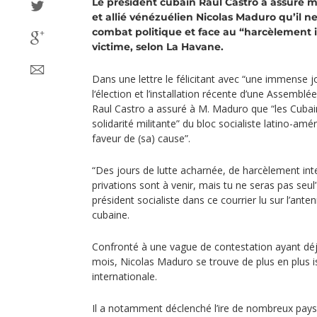
Le président cubain Raul Castro a assuré 
et allié vénézuélien Nicolas Maduro qu’il n
combat politique et face au “harcèlement in
victime, selon La Havane.
Dans une lettre le félicitant avec “une immense j
l‘élection et l’installation récente d’une Assembl
Raul Castro a assuré à M. Maduro que “les Cubain
solidarité militante” du bloc socialiste latino-am
faveur de (sa) cause”.
“Des jours de lutte acharnée, de harcèlement inte
privations sont à venir, mais tu ne seras pas seul”,
président socialiste dans ce courrier lu sur l’anten
cubaine.
Confronté à une vague de contestation ayant déj
mois, Nicolas Maduro se trouve de plus en plus 
internationale.
Il a notamment déclenché l’ire de nombreux pays 