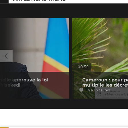
00:59
nelle approuve la loi
Cameroun : pour pa
shisekedi
multiplie les décre
Il y a 16 heures