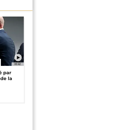
00:42
é par
de la