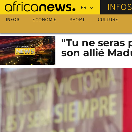
Passer
INFO
au
contenu
INFOS
ECONOMIE
SPORT
CULTURE
principal
"Tu ne seras 
son allié Mad