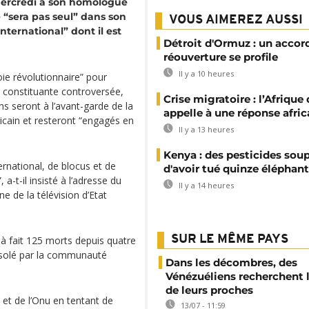
mercredi à son homologue
e “sera pas seul” dans son
VOUS AIMEREZ AUSSI
ternational” dont il est
Détroit d'Ormuz : un accor
réouverture se profile
Il y a 10 heures
oie révolutionnaire” pour
ée constituante controversée,
Crise migratoire : l’Afrique
s seront à l’avant-garde de la
appelle à une réponse afric
éricain et resteront “engagés en
Il y a 13 heures
Kenya : des pesticides so
rnational, de blocus et de
d'avoir tué quinze éléphan
 a-t-il insisté à l’adresse du
Il y a 14 heures
ne de la télévision d’Etat
SUR LE MÊME PAYS
à fait 125 morts depuis quatre
isolé par la communauté
Dans les décombres, des
Vénézuéliens recherchent 
de leurs proches
et de l’Onu en tentant de
13/07 - 11:59