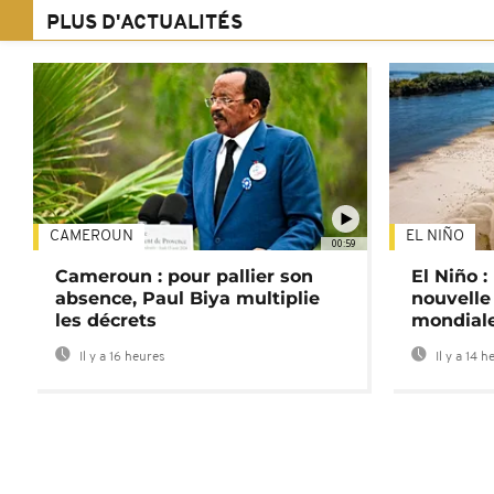
PLUS D'ACTUALITÉS
CAMEROUN
EL NIÑO
00:59
Cameroun : pour pallier son
El Niño 
absence, Paul Biya multiplie
nouvelle
les décrets
mondial
Il y a 16 heures
Il y a 14 h