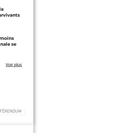
la
urvivants
 moins
onale se
Voir plus
FÉRENDUM