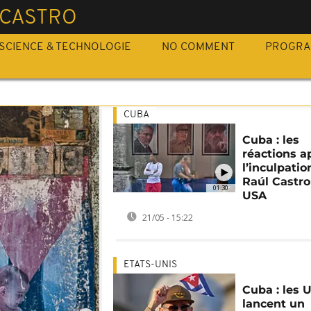
 CASTRO
SCIENCE & TECHNOLOGIE
NO COMMENT
PROGR
CUBA
Cuba : les
réactions a
l’inculpatio
Raúl Castro
01:30
USA
21/05 - 15:22
ETATS-UNIS
Cuba : les 
lancent un