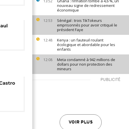
Ghana : l’inflation tombe à 4,6 %, un
13:52
nouveau signe de redressement
économique
Sénégal : trois TikTokeurs
12:53
emprisonnés pour avoir critiqué le
Raul
président Faye
Kenya : un fauteuil roulant
12:48
écologique et abordable pour les
enfants
Meta condamné à 942 millions de
12:08
dollars pour non protection des
mineurs
PUBLICITÉ
 Castro
VOIR PLUS