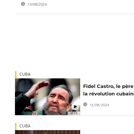
13/08/2024
CUBA
Fidel Castro, le père
la révolution cubain
est mort à l'age de 
13/08/2024
ans
01:13
CUBA