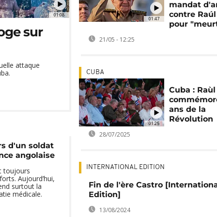
mandat d'a
contre Raúl
01:08
01:47
pour "meur
roge sur
21/05 - 12:25
uelle attaque
uba.
CUBA
Cuba : Raùl
commémore
ans de la
Révolution
01:25
28/07/2025
s d'un soldat
nce angolaise
INTERNATIONAL EDITION
t toujours
forts. Aujourd’hui,
Fin de l'ère Castro [Internationa
end surtout la
tie médicale.
Edition]
13/08/2024