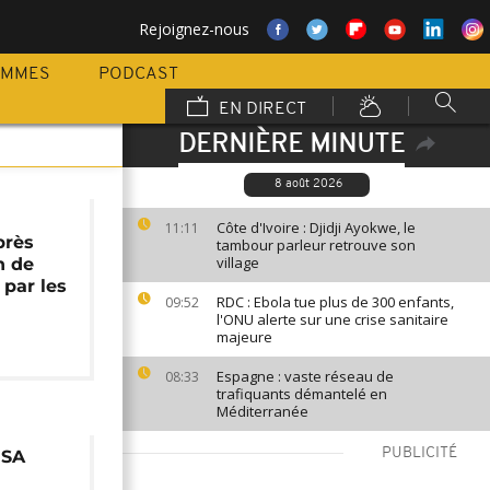
Rejoignez-nous
AMMES
PODCAST
EN DIRECT
DERNIÈRE MINUTE
8 août 2026
Côte d'Ivoire : Djidji Ayokwe, le
11:11
près
tambour parleur retrouve son
village
n de
 par les
RDC : Ebola tue plus de 300 enfants,
09:52
l'ONU alerte sur une crise sanitaire
majeure
Espagne : vaste réseau de
08:33
trafiquants démantelé en
Méditerranée
PUBLICITÉ
USA