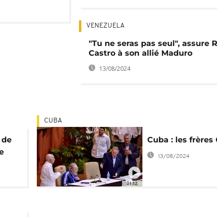
VENEZUELA
"Tu ne seras pas seul", assure 
Castro à son allié Maduro
13/08/2024
CUBA
 de
Cuba : les frères
e
13/08/2024
90
01:12