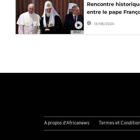
Rencontre historiqu
entre le pape Franço
et le patriarche Kiril
13/08/2024
l'église orthodoxe r
00:47
A propos d'Africanews
Termes et Conditio