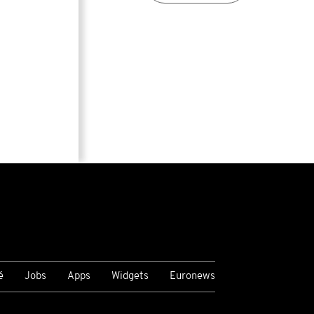
é
Jobs
Apps
Widgets
Euronews