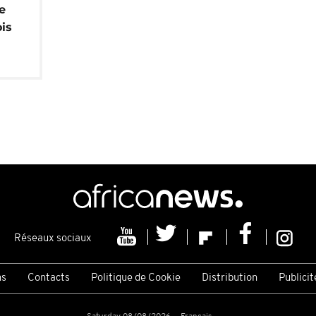
e
is
l de
usse
Réseaux sociaux
ns
Contacts
Politique de Cookie
Distribution
Publicit