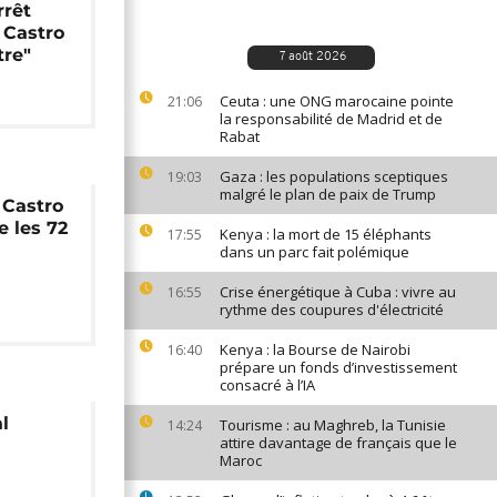
rrêt
 Castro
tre"
7 août 2026
Ceuta : une ONG marocaine pointe
21:06
la responsabilité de Madrid et de
Rabat
Gaza : les populations sceptiques
19:03
malgré le plan de paix de Trump
 Castro
 les 72
Kenya : la mort de 15 éléphants
17:55
dans un parc fait polémique
Crise énergétique à Cuba : vivre au
16:55
rythme des coupures d'électricité
Kenya : la Bourse de Nairobi
16:40
prépare un fonds d’investissement
consacré à l’IA
l
Tourisme : au Maghreb, la Tunisie
14:24
attire davantage de français que le
Maroc