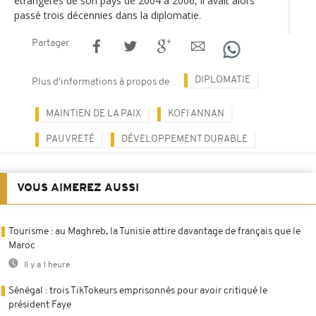
étrangères de son pays de 2004 à 2006, il avait alors
passé trois décennies dans la diplomatie.
Partager
DIPLOMATIE
Plus d'informations à propos de
MAINTIEN DE LA PAIX
KOFI ANNAN
PAUVRETÉ
DÉVELOPPEMENT DURABLE
VOUS AIMEREZ AUSSI
Tourisme : au Maghreb, la Tunisie attire davantage de français que le
Maroc
Il y a 1 heure
Sénégal : trois TikTokeurs emprisonnés pour avoir critiqué le
président Faye