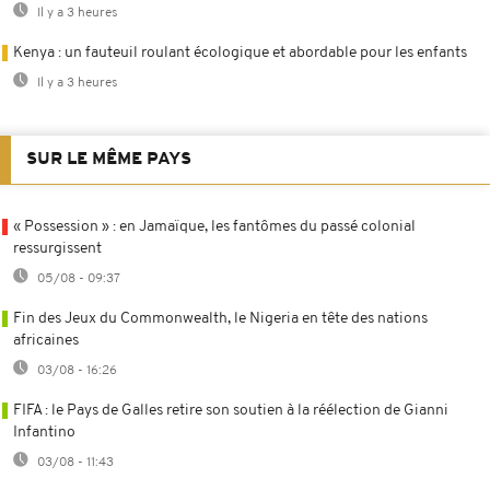
Il y a 3 heures
Kenya : un fauteuil roulant écologique et abordable pour les enfants
Il y a 3 heures
SUR LE MÊME PAYS
« Possession » : en Jamaïque, les fantômes du passé colonial
ressurgissent
05/08 - 09:37
Fin des Jeux du Commonwealth, le Nigeria en tête des nations
africaines
03/08 - 16:26
FIFA : le Pays de Galles retire son soutien à la réélection de Gianni
Infantino
03/08 - 11:43