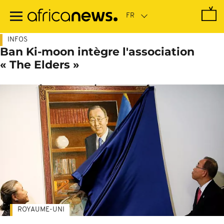
Passer
au
contenu
principal
INFOS
Ban Ki-moon intègre l'association
« The Elders »
ROYAUME-UNI