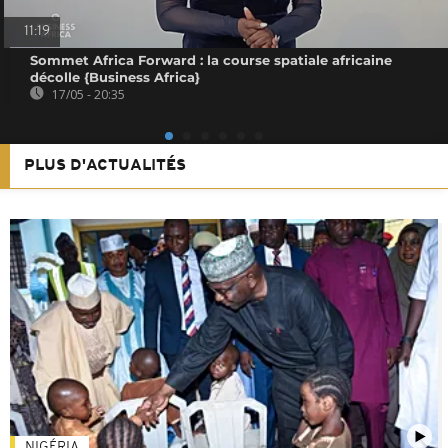
11:19
Sommet Africa Forward : la course spatiale africaine
décolle {Business Africa}
17/05 - 20:35
PLUS D'ACTUALITÉS
NIGÉRIA