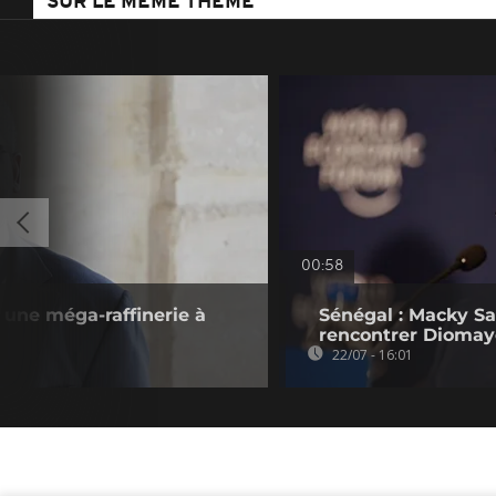
SUR LE MÊME THÈME
00:58
 une méga-raffinerie à
Sénégal : Macky Sa
rencontrer Diomay
22/07 - 16:01