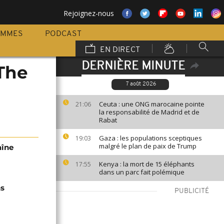
Rejoignez-nous
AMMES
PODCAST
EN DIRECT
DERNIÈRE MINUTE
[The
7 août 2026
Ceuta : une ONG marocaine pointe
21:06
la responsabilité de Madrid et de
Rabat
Gaza : les populations sceptiques
19:03
malgré le plan de paix de Trump
aîne
Kenya : la mort de 15 éléphants
17:55
dans un parc fait polémique
ns
PUBLICITÉ