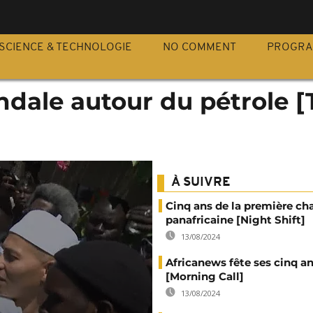
S
SCIENCE & TECHNOLOGIE
NO COMMENT
PROGR
ndale autour du pétrole 
À SUIVRE
Cinq ans de la première ch
panafricaine [Night Shift]
13/08/2024
Africanews fête ses cinq a
[Morning Call]
13/08/2024