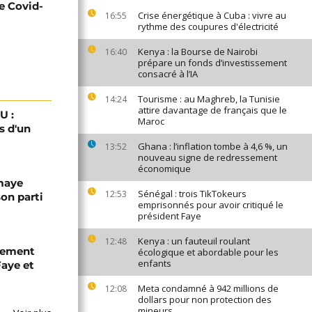
e Covid-
Crise énergétique à Cuba : vivre au
16:55
rythme des coupures d'électricité
Kenya : la Bourse de Nairobi
16:40
prépare un fonds d’investissement
consacré à l’IA
Tourisme : au Maghreb, la Tunisie
14:24
attire davantage de français que le
U :
Maroc
s d'un
Ghana : l’inflation tombe à 4,6 %, un
13:52
nouveau signe de redressement
économique
omaye
Sénégal : trois TikTokeurs
12:53
son parti
emprisonnés pour avoir critiqué le
président Faye
Kenya : un fauteuil roulant
12:48
chement
écologique et abordable pour les
enfants
aye et
Meta condamné à 942 millions de
12:08
dollars pour non protection des
mineurs