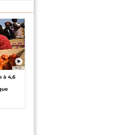
00:51
e à 4,6
que