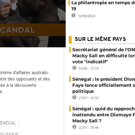
La philantropie en temps d
19
13/08/2024
SUR LE MÊME PAYS
Secrétariat général de l'ON
Macky Sall en difficulté lor
vote "indicatif"
03/08 - 15:14
homme d’affaires australo-
ontre des opposants et des
Sénégal : le président Di
liée à la découverte
Faye lance officiellement 
politique
e.
27/07 - 10:55
Sénégal : quid du rappro
inattendu entre Diomaye F
Macky Sall ?
SÉNÉGAL
22/07 - 10:46
OLITIQUE