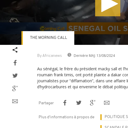
THE MORNING CALL
Volume
90%
Dernière MAJ:
13/08/2024
By Africanews
Au sénégal, le frère du président macky sall et l’
roumain frank timis, ont porté plainte a dakar c
journalistes pour “diffamation”, dans une affaire 
d’hydrocarbures et qui envenime le débat politiqu
Partager
POLITIQUE 
Plus d'informations à propos de
SCANDALE P