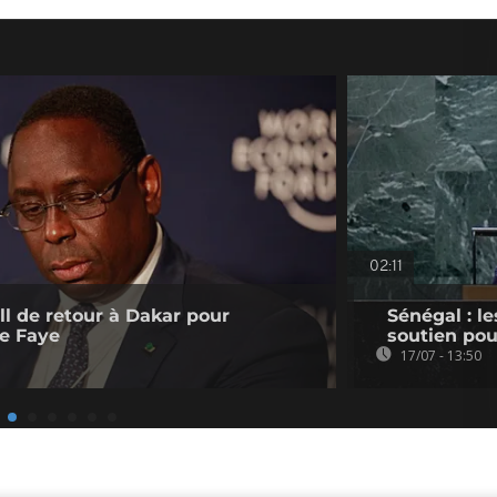
02:11
ll de retour à Dakar pour
Sénégal : l
e Faye
soutien pou
17/07 - 13:50