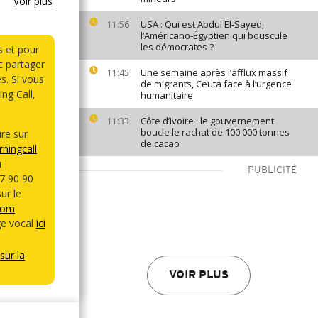
Voir plus
USA : Qui est Abdul El-Sayed,
11:56
l’Américano-Égyptien qui bouscule
les démocrates ?
s et pour
 partager
Une semaine après l’afflux massif
11:45
s. Si vous
de migrants, Ceuta face à l’urgence
ng Call,
humanitaire
Côte d’Ivoire : le gouvernement
11:33
boucle le rachat de 100 000 tonnes
re sur
de cacao
ningcall
u
PUBLICITÉ
7 90 90
ur le
com
e vocal
ici
sur la
VOIR PLUS