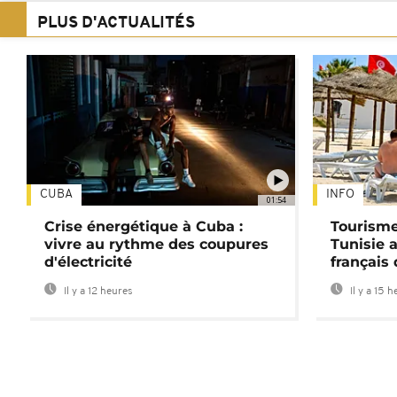
PLUS D'ACTUALITÉS
CUBA
INFO
01:54
Crise énergétique à Cuba :
Tourisme
vivre au rythme des coupures
Tunisie 
d'électricité
français
Il y a 12 heures
Il y a 15 