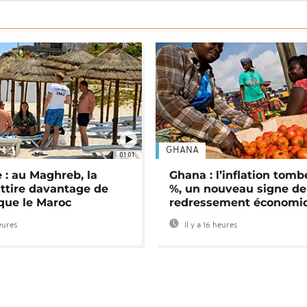
GHANA
01:01
 : au Maghreb, la
Ghana : l’inflation tomb
attire davantage de
%, un nouveau signe de
 que le Maroc
redressement économi
heures
Il y a 16 heures