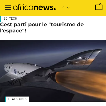
Passer
au
contenu
principal
SCI TECH
Cest parti pour le "tourisme de
l'espace"!
ETATS-UNIS