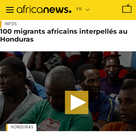
Passer
au
contenu
principal
INFOS
100 migrants africains interpellés au
Honduras
HONDURAS