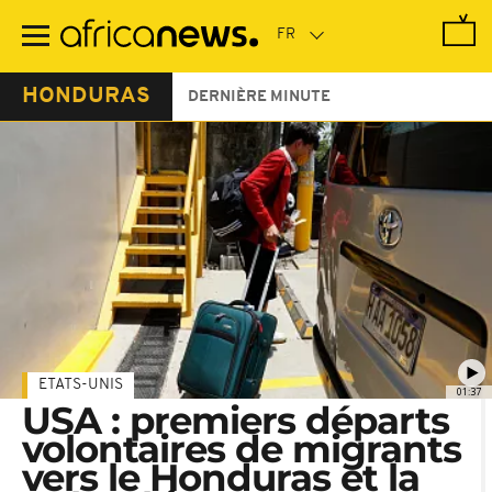
Passer
au
contenu
principal
HONDURAS
DERNIÈRE MINUTE
ETATS-UNIS
01:37
USA : premiers départs
volontaires de migrants
vers le Honduras et la