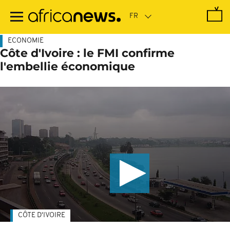
Passer
au
contenu
principal
ECONOMIE
Côte d'Ivoire : le FMI confirme
l'embellie économique
CÔTE D'IVOIRE